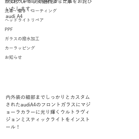
ブログUPが少々遅れました事をお詫び
熱反射フィルム(反射発色タイプ)
いたします。
洗車・磨き・コーティング
audi A4
ヘッドライトリペア
PPF
ガラスの撥水加工
カーラッピング
お知らせ
内外装の細部までしっかりとカスタム
されたaudiA4のフロントガラスにマジ
ョーラカラーに光り輝くウルトラヴィ
ジョンミスティックライトをインスト
ール！