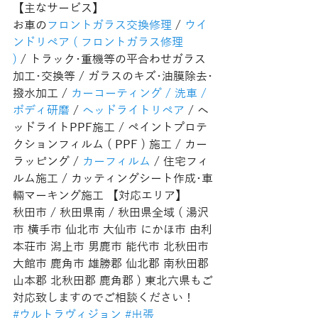
【主なサービス】
お車の
フロントガラス交換修理
 / 
ウイ
ンドリペア ( フロントガラス修理 
)
 / トラック･重機等の平合わせガラス
加工･交換等 / ガラスのキズ･油膜除去･
撥水加工 / 
カーコーティング / 洗車 / 
ボディ研磨
 / 
ヘッドライトリペア
 / ヘ
ッドライトPPF施工 / ペイントプロテ
クションフィルム ( PPF ) 施工 / カー
ラッピング / 
カーフィルム
 / 住宅フィ
ルム施工 / カッティングシート作成･車
輛マーキング施工 【対応エリア】
秋田市 / 秋田県南 / 秋田県全域 ( 湯沢
市 横手市 仙北市 大仙市 にかほ市 由利
本荘市 潟上市 男鹿市 能代市 北秋田市 
大館市 鹿角市 雄勝郡 仙北郡 南秋田郡 
山本郡 北秋田郡 鹿角郡 ) 東北六県もご
対応致しますのでご相談ください！
#ウルトラヴィジョン
#出張