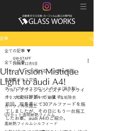
記事
全ての記事
GW-STAFF
全ての記事
2016年12月5日
UltraVision Mistique
ウインドリペア(飛び石･ヒビ割れ修理)
Light to audi A4!
自動車ガラス交換
グッドプライスフロントガラス(海外製)
ウルトラヴィジョンミスティックライ
ト、大変好評頂いています。
ガラスのひっかきキズ･油膜・水垢除去
前回、福島県にて30アルファードを施
カーフィルム施工
工しましたが、その日にもう一台施工
UVカット透明断熱フィルム
したお車、audi A4のご紹介。
高断熱フィルムシルフィード