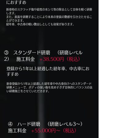
におすすめ
​新車時のスクラッチ傷や経度の水シミ等の除去として全体を軽く研磨
します。
また、表面を研磨することにより本来の塗装の艶感を引き立たせるこ
とができます。
​経年車、中古車の軽い艶出しとしても効果があります。
​③ スタンダード研磨 （研磨レベル
2） 施工料金
+38.500円（税込）
​登録から1年以上経過した経年車、中古車にお
すすめ
​新車登録から1年以上経過した経年車や中古車向けへのスタンダード
研磨メニューで、ボディの深い傷を攻めすぎず全体的にバランスの良
い研磨施工をさせていただきます。
④ ハード研磨 （研磨レベル3～）
施工料金
+55.000円～（税込）