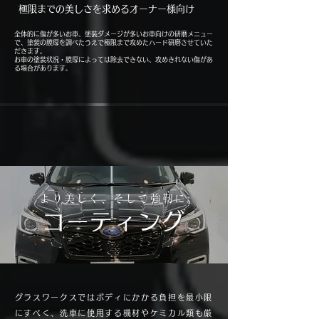
​極限までの美しさを求めるオーナー様向け
​全体的に傷が多いお車、塗装ダメージが多い
お車向けの研磨メニュー
で、塗装の膜厚を調べたうえで
極限まで攻めたハード研磨させていた
だきます。
​お車の塗装状況・膜厚によっては除去できない、攻めきれない傷があ
る場合があります。
より美しく、そして強靭に。
コーティング
グラスワークスではボディにかかる負担を最小限
にすべく、洗車に使用する機材やケミカル類も厳