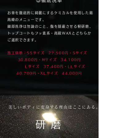
​⑤徹底洗車
お車を徹底的に綺麗にするケミカルを使用した最
高峰のメニューです。
細部洗浄は勿論のこと、傷を隠蔽させる軽研磨、
トップコートもフッ素系・高級WAXとどちらか
ご選択できます。
施工価格：SSサイズ 27.500円・Sサイズ
30.800円・Ⅿサイズ 34.100円
​Lサイズ 37.400円・LLサイズ
40.700円・XLサイズ 44.000円
美しいボディに変身する理由はここにある。
研磨