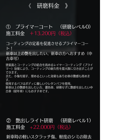
​《 研磨料金 》
​① プライマーコート （研磨レベル0）
施工料金
＋13.200円（税込）
コーティングの定着を促進させるプライマーコー
ト！
新車以上の艶を出したい、新車の方へおすすめ（中
古車可）
塗装面とコーティングの結合を高めるレイヤーコーティング（プライ
マー）効果により、コーティングの耐久性を最大限に引き出すことが
できます。
​また、小傷を隠す、埋めるといった効果もありお車の艶感も高めま
す。
使用するバフはボディに優しいウレタンバフを使用。
新車以上の艶感を出したい方、濃色車、研磨せずに艶感を出したい中
古車（経年車）にもおすすめです。
​② 艶出しライト研磨 （研磨レベル1）
施工料金
+22.000円（税込）
​新車時の軽いスクラッチ傷、軽度のシミの除去