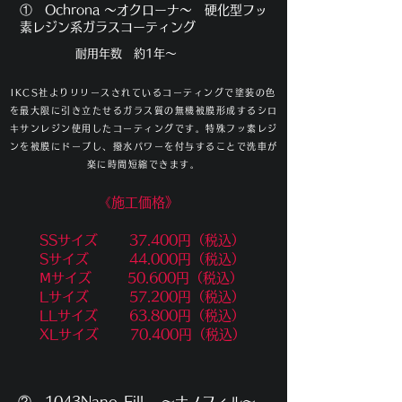
​① Ochrona ～オクローナ～ 硬化型フッ
素レジン系ガラスコーティング
​耐用年数 約1年～
​IKCS社よりリリースされているコーティングで塗装の色
を最大限に引き立たせるガラス質の無機被膜形成するシロ
キサンレジン使用したコーティングです。特殊フッ素レジ
ンを被膜にドープし、撥水パワーを付与することで洗車が
楽に時間短縮できます。
《​施工価格》
​ SSサイズ 37.400円（税込）
Sサイズ 44.000円（税込）
Ⅿサイズ 50.600円（税込）
Lサイズ 57.200円（税込）
LLサイズ 63.800円（税込）
XLサイズ 70.400円（税込）
​② 1043Nano-Fill ～ナノフィル～