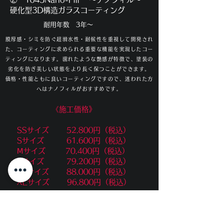
硬化型3D構造ガラスコーティング
​耐用年数 3年～
膜厚感・シミを防ぐ超滑水性・耐候性を重視して開発され
た、コーティングに求められる重要な機能を実現したコー
ティングになります。濡れたような艶感が特徴で、塗装の
劣化を防ぎ美しい状態をより長く保つことができます。
価格・性能ともに良いコーティングですので、迷われた方
へはナノフィルがおすすめです。
《​施工価格》
​
SSサイズ 52.800円（税込）
Sサイズ 61.600円（税込）
Ⅿサイズ 70.400円（税込）
Lサイズ 79.200円（税込）
LLサイズ 88.000円（税込）
XLサイズ 96.800円（税込）