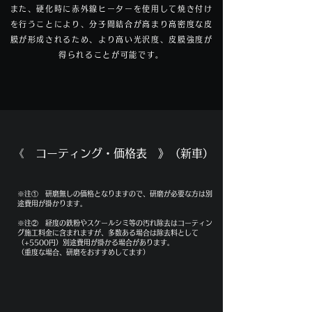
また、硬化時に赤外線ヒーターを使用して焼き付け
を行うことにより、分子間結合が高まり高密度な皮
膜が形成されるため、より高い光沢度、皮膜強度が
得られることが可能です。
《 コーティング・価格表 》（新車）​
​※注① 研磨無しの価格となりますので、研磨が必要な方は別
途費用が掛かります。
​※注② 経度の鉄粉やスケールシミ等の汚れ除去はコーティン
グ施工料金に含まれますが、多数ある場合は除去料として
（+5500円）別途費用が掛かる場合があります。
（重度な場合、研磨をおすすめしてます）