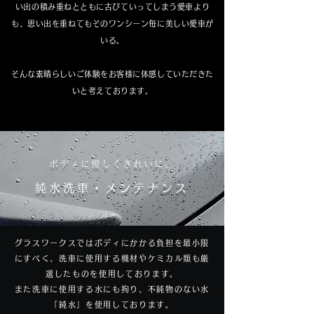
い出の積み重ねとともに古びていってしまう愛車より
も、
思い出を重ねてもそのワンシーン毎に美しい愛車が
いる。
そんな素晴らしいご体験をお客様に体感していただきた
いと考えております。
ボディに優しくきれいに。
純水洗車・メンテナンス
グラスワークスではボディにかかる負担を最小限
にすべく、洗車に使用する機材やケミカル類も厳
選したものを使用しております。
また洗車に使用する水にも拘り、不純物のない水
「純水」を使用しております。