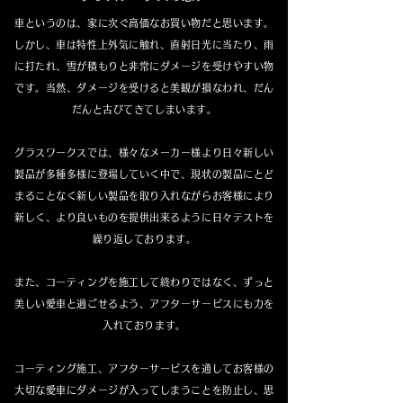
車というのは、家に次ぐ高価なお買い物だと思います。
しかし、車は特性上外気に触れ、直射日光に当たり、
雨
に打たれ、雪が積もりと非常にダメージを受けやすい物
です。当然、ダメージを受けると美観が損なわれ、だん
だんと古びてきてしまいます。
グラスワークスでは、様々なメーカー様より日々新しい
製品が多種多様に登場していく中で、
現状の製品にとど
まることなく新しい製品を取り入れながらお客様により
新しく、
より良いものを提供出来るように日々テストを
繰り返しております。
また、コーティングを施工して終わりではなく、
ずっと
美しい愛車と過ごせるよう、アフターサービスにも力を
入れております。
コーティング施工、アフターサービスを通してお客様の
大切な愛車にダメージが入ってしまうことを防止し、
思