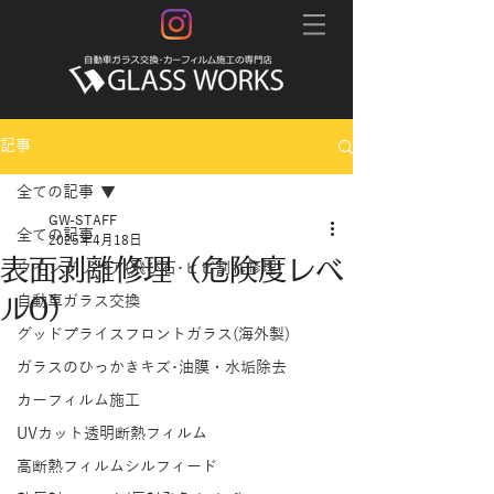
記事
全ての記事
GW-STAFF
全ての記事
2025年4月18日
表面剥離修理（危険度レベ
ウインドリペア(飛び石･ヒビ割れ修理)
ル0）
自動車ガラス交換
グッドプライスフロントガラス(海外製)
ガラスのひっかきキズ･油膜・水垢除去
カーフィルム施工
UVカット透明断熱フィルム
高断熱フィルムシルフィード