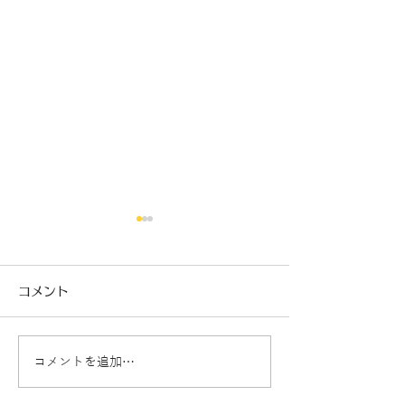
コメント
コメントを追加…
パーシャルブレイク（危
ウインドリペア
険度レベル2）
イング（危険度