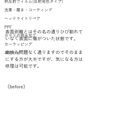
熱反射フィルム(反射発色タイプ)
洗車・磨き・コーティング
ヘッドライトリペア
PPF
表面剥離とはその名の通りひび割れて
ガラスの撥水加工
いなく表面に傷がついた状態です。
カーラッピング
車検も問題なく通りますのでそのまま
お知らせ
にする方が大半ですが、気になる方は
修理は可能です。
《before》