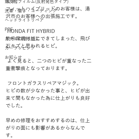
ます。
熱反射フィルム(反射発色タイプ)
フィットハイブリッドのお客様は、湯
洗車・磨き・コーティング
沢市のお客様への出張施工です。
ヘッドライトリペア
PPF
 HONDA FIT HYBRID
助手席前付近にできてしまった、飛び
ガラスの撥水加工
石キズと思われるヒビ。
カーラッピング
お知らせ
 よく見ると、二つのヒビが重なった二
重衝撃痕となっております。
 フロントガラスリペアマジック。
ヒビの数が少なかった事と、ヒビが出
来て間もなかった為に仕上がりも良好
でした。
早めの修理をおすすめするのは、仕上
がりの面にも影響があるからなんで
す。