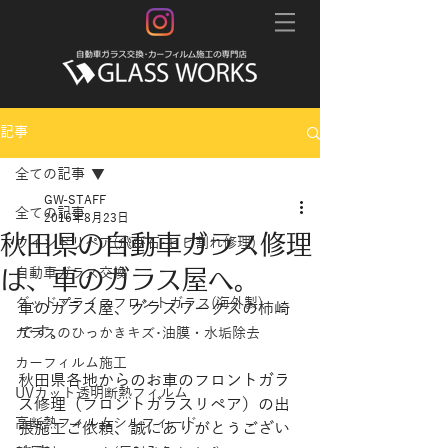
記事
全ての記事
GW-STAFF
全ての記事
2016年8月23日
秋田県の自動車ガラス修理
ウインドリペア(飛び石･ヒビ割れ修理)
は、車のガラス屋へ。
自動車ガラス交換
グッドプライスフロントガラス(海外製)
車のガラス屋、グラスワークスの柿崎
です。
ガラスのひっかきキズ･油膜・水垢除去
カーフィルム施工
秋田県各地からのお車のフロントガラ
UVカット透明断熱フィルム
ス修理（フロントガラスリペア）の出
高断熱フィルムシルフィード
張施工ご依頼、誠にありがとうござい