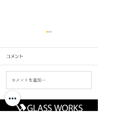
コメント
コメントを追加…
パーシャルブレイク（危
ウインドリペア
険度レベル2）
イング（危険度
グラスワークス｜自動車ガラスとカーフィルムの専門店
〒013-0102