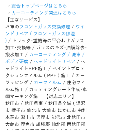
→ 
総合トップページはこちら 
→ 
カーコーティング関連はこちら
【主なサービス】
お車の
フロントガラス交換修理
 / 
ウイ
ンドリペア ( フロントガラス修理 
)
 / トラック･重機等の平合わせガラス
加工･交換等 / ガラスのキズ･油膜除去･
撥水加工 / 
カーコーティング / 洗車 / 
ボディ研磨
 / 
ヘッドライトリペア
 / ヘ
ッドライトPPF施工 / ペイントプロテ
クションフィルム ( PPF ) 施工 / カー
ラッピング / 
カーフィルム
 / 住宅フィ
ルム施工 / カッティングシート作成･車
輛マーキング施工 【対応エリア】
秋田市 / 秋田県南 / 秋田県全域 ( 湯沢
市 横手市 仙北市 大仙市 にかほ市 由利
本荘市 潟上市 男鹿市 能代市 北秋田市 
大館市 鹿角市 雄勝郡 仙北郡 南秋田郡 