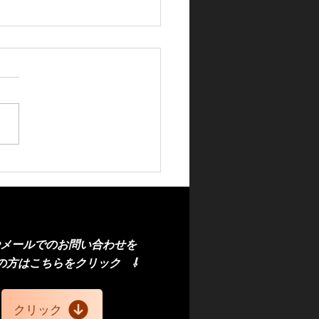
ゼルフロントガラス交換
正品）
やメール
での
お問い合わせを
の方
はこちら
​をクリック
⇩
クリック