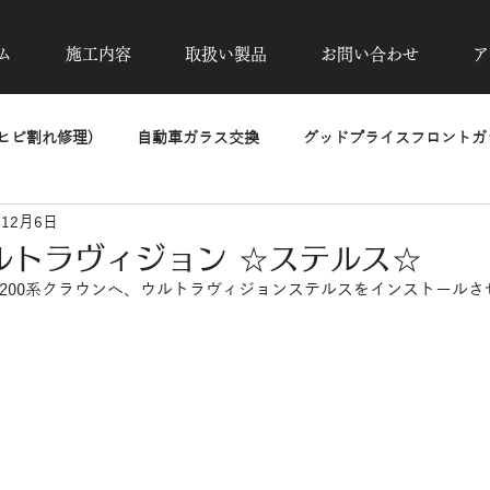
ム
施工内容
取扱い製品
お問い合わせ
ア
ヒビ割れ修理)
自動車ガラス交換
グッドプライスフロントガラ
年12月6日
除去
カーフィルム施工
UVカット透明断熱フィルム
高
ルトラヴィジョン ☆ステルス☆
200系クラウンへ、ウルトラヴィジョンステルスをインストールさ
洗車・磨き・コーティング
ヘッドライトリペア
PPF