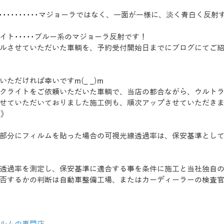
･････････････マジョーラではなく、一面が一様に、淡く青白く反
イト･････ブルー系のマジョーラ反射です！
ルさせていただいた車輌を、予約受付開始日までにブログにてご
ただければ幸いですm(_ _)m
クライトをご依頼いただいた車輌で、当店の都合ながら、ウルト
せていただいておりました施工例も、順次アップさせていただき
項》
部分にフィルムを貼った場合の可視光線透過率は、保安基準として
透過率を測定し、保安基準に適合する事を条件に施工と当社独自
否するかの判断は自動車整備工場、またはカーディーラーの検査