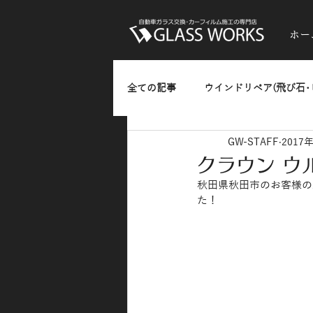
ホー
全ての記事
ウインドリペア(飛び石･
GW-STAFF
2017
ガラスのひっかきキズ･油膜・水垢
クラウン ウ
秋田県秋田市のお客様の
熱反射フィルム(反射発色タイプ)
た！
カーラッピング
お知らせ