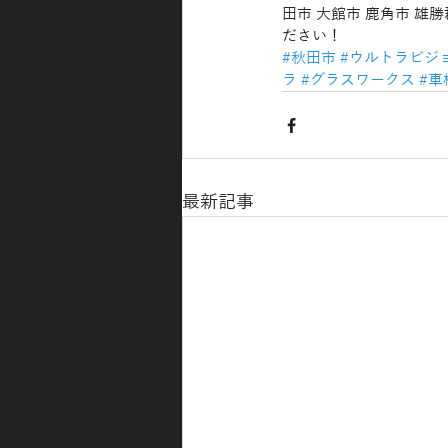
田市 大館市 鹿角市 雄
ださい！
#秋田市
#ウルトラビジ
ラ
#グラスワークス
#車
最新記事