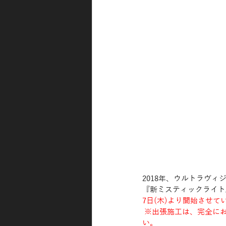
2018年、ウルトラヴ
『新ミスティックライト
7日(木)より開始させて
 ※出張施工は、完全にお断りさせていただきます。フィルムのみの販売はしておりませんのでご注意くださ
い。