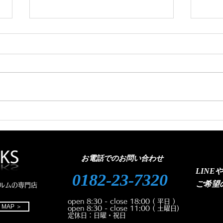
新車ジムニーノマド カーフ
ヴェ
ィルム施工🚗
（純
お電話でのお問い合わせ
LINE
0182-23-7320
ご
希望
ルムの専門店
open 8:30 - close 18:00
( 平日 )
MAP ＞
open 8:30 - close 11:00
( 土曜日)
定休日：日曜・祝日