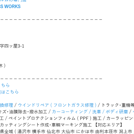
ルムの専門店
S WORKS
−−−−−−−−−−−−−−−−−−−−−−−
四ッ屋3-1
休 )
−−−−−−−−−−−−−−−−−−−−−−−
ちら 
連はこちら
換修理
 / 
ウインドリペア ( フロントガラス修理 )
 / トラック･重
キズ･油膜除去･撥水加工 / 
カーコーティング / 洗車 / ボディ研磨
 / 
工 / ペイントプロテクションフィルム ( PPF ) 施工 / カーラッピング
 / カッティングシート作成･車輛マーキング施工 【対応エリア】
秋田県全域 ( 湯沢市 横手市 仙北市 大仙市 にかほ市 由利本荘市 潟上市