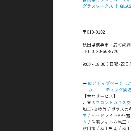
自動車ガラスとカーフィ
グラスワークス ｜ GLAS
−−−−−−−−−−−
〒013-0102
秋田県横手市平鹿町醍醐字
TEL:0120-56-8720
9:00 - 18:00 ( 日曜･祝日
−−−−−−−−−−−
→ 
総合トップページはこ
→ 
カーコーティング関
【主なサービス】
お車の
フロントガラス交
加工･交換等 / ガラスの
ア
 / ヘッドライトPPF施
ム
 / 住宅フィルム施工
秋田市 / 秋田県南 / 