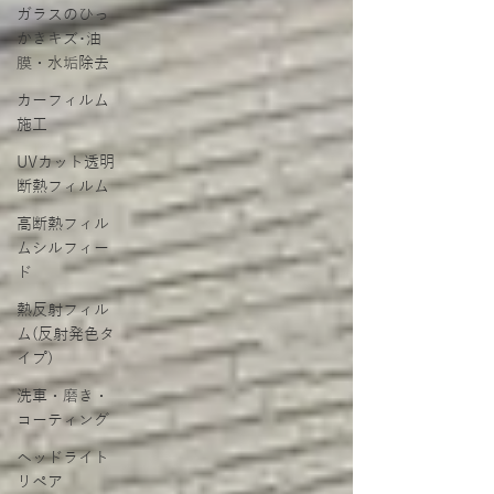
ガラスのひっ
かきキズ･油
膜・水垢除去
カーフィルム
施工
UVカット透明
断熱フィルム
高断熱フィル
ムシルフィー
ド
熱反射フィル
ム(反射発色タ
イプ)
洗車・磨き・
コーティング
ヘッドライト
リペア