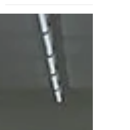
を施工させていただいたランクルプラド✨
遠方からのご依頼、誠にありがとうございま
した😊 #ランドクルーザープラド #プラド #
プラド150 #プラド150後期 #gdj150 #トヨ
タ #トヨタランドクルーザープラド
#toyota...