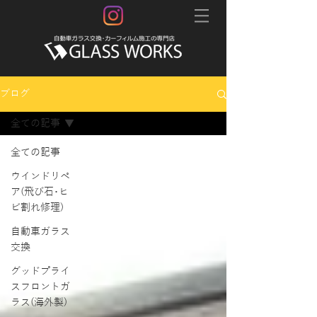
ブログ
全ての記事
全ての記事
ウインドリペ
ア(飛び石･ヒ
ビ割れ修理)
自動車ガラス
交換
グッドプライ
スフロントガ
ラス(海外製)