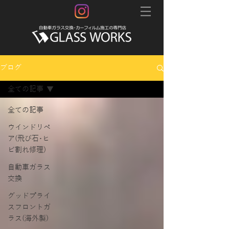
ブログ
全ての記事
全ての記事
ウインドリペ
ア(飛び石･ヒ
ビ割れ修理)
自動車ガラス
交換
グッドプライ
スフロントガ
ラス(海外製)