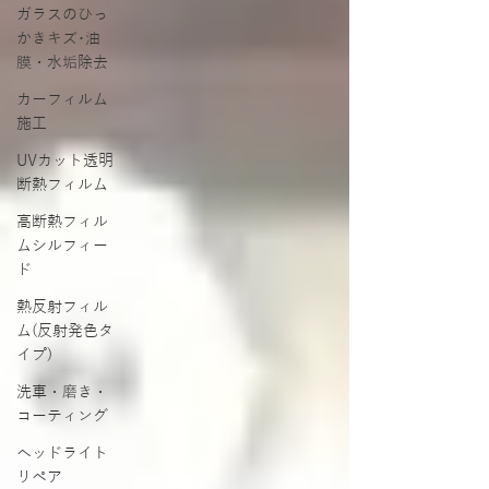
ガラスのひっ
かきキズ･油
膜・水垢除去
カーフィルム
施工
UVカット透明
断熱フィルム
高断熱フィル
ムシルフィー
ド
熱反射フィル
ム(反射発色タ
イプ)
洗車・磨き・
コーティング
ヘッドライト
リペア