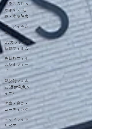
ガラスのひっ
かきキズ･油
膜・水垢除去
カーフィルム
施工
UVカット透明
断熱フィルム
高断熱フィル
ムシルフィー
ド
熱反射フィル
ム(反射発色タ
イプ)
洗車・磨き・
コーティング
ヘッドライト
リペア