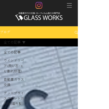
ブログ
全ての記事
全ての記事
ウインドリペ
ア(飛び石･ヒ
ビ割れ修理)
自動車ガラス
交換
グッドプライ
スフロントガ
ラス(海外製)