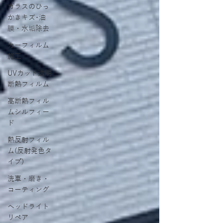
ガラスのひっ
かきキズ･油
膜・水垢除去
カーフィルム
施工
UVカット透明
断熱フィルム
高断熱フィル
ムシルフィー
ド
熱反射フィル
ム(反射発色タ
イプ)
洗車・磨き・
コーティング
ヘッドライト
リペア