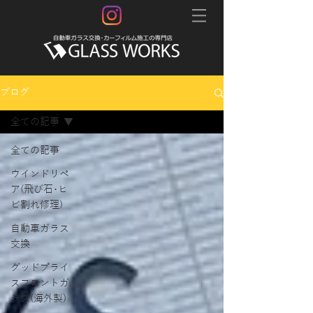
ブログ
全ての記事
全ての記事
ウインドリペ
ア(飛び石･ヒ
ビ割れ修理)
自動車ガラス
交換
グッドプライ
スフロントガ
ラス(海外製)