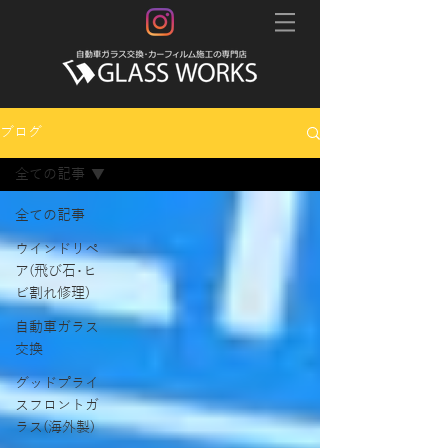
ブログ
全ての記事
全ての記事
ウインドリペ
ア(飛び石･ヒ
ビ割れ修理)
自動車ガラス
交換
グッドプライ
スフロントガ
ラス(海外製)