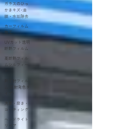
ガラスのひっ
かきキズ･油
膜・水垢除去
カーフィルム
施工
UVカット透明
断熱フィルム
高断熱フィル
ムシルフィー
ド
熱反射フィル
ム(反射発色タ
イプ)
洗車・磨き・
コーティング
ヘッドライト
リペア