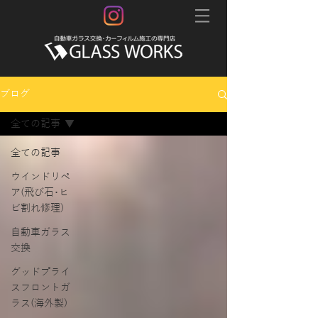
ブログ
全ての記事
全ての記事
ウインドリペ
ア(飛び石･ヒ
ビ割れ修理)
自動車ガラス
交換
グッドプライ
スフロントガ
ラス(海外製)