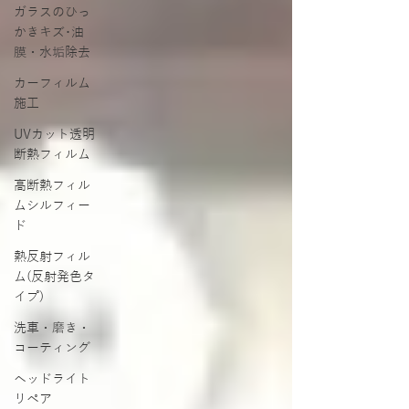
ガラスのひっ
かきキズ･油
膜・水垢除去
カーフィルム
施工
UVカット透明
断熱フィルム
高断熱フィル
ムシルフィー
ド
熱反射フィル
ム(反射発色タ
イプ)
洗車・磨き・
コーティング
ヘッドライト
リペア