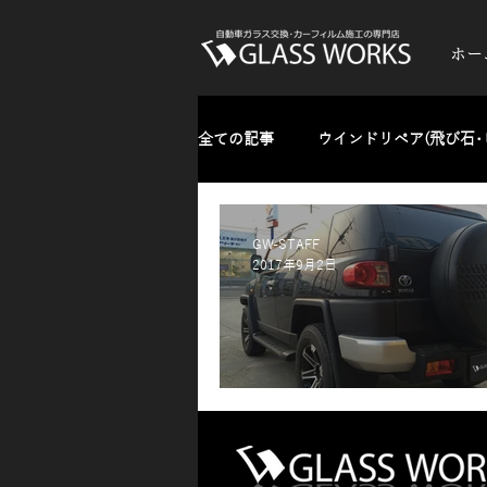
ホー
全ての記事
ウインドリペア(飛び石･
ガラスのひっかきキズ･油膜・水垢
GW-STAFF
2017年9月2日
熱反射フィルム(反射発色タイプ)
カーラッピング
お知らせ
３％スモークをＦＪクルーザーへ