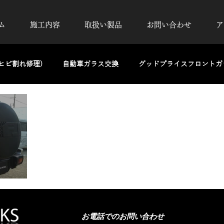
ム
施工内容
取扱い製品
お問い合わせ
ア
ヒビ割れ修理)
自動車ガラス交換
グッドプライスフロントガラ
除去
カーフィルム施工
UVカット透明断熱フィルム
高
洗車・磨き・コーティング
ヘッドライトリペア
PPF
お電話でのお問い合わせ