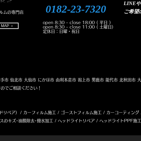
LINE
0182-23-7320
ご
希望
ルムの専門店
open 8:30 - close 18:00
( 平日 )
MAP ＞
open 8:30 - close 11:00
( 土曜日)
定休日：日曜・祝日
市 横手市 仙北市 大仙市 にかほ市 由利本荘市 潟上市 男鹿市 能代市 北秋田市 
ますのでご相談ください！
ドリペア) / カーフィルム施工 / ゴーストフィルム施工 / カーコーティング 
ラスのキズ･油膜除去･撥水加工 /
ヘッドライトリペア
/ ヘッドライトPPF施工