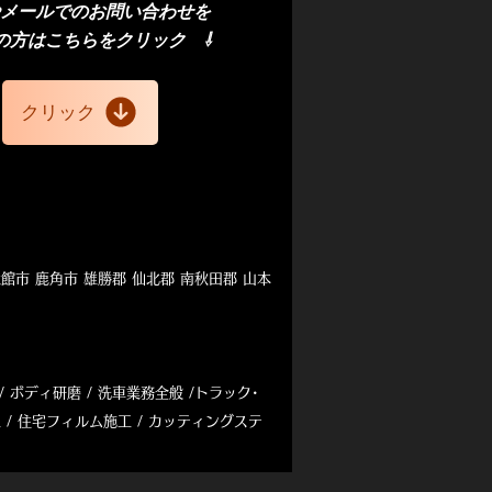
やメール
での
お問い合わせを
の方
はこちら
​をクリック
⇩
クリック
大館市 鹿角市 雄勝郡 仙北郡 南秋田郡 山本
/
ボディ研磨 / 洗車業務全般
/
トラック･
 / 住宅フィルム施工 / カッティングステ