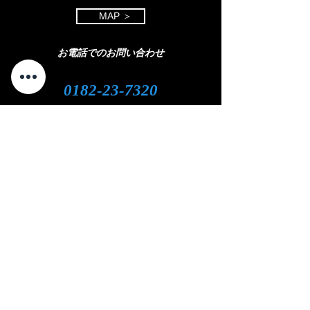
MAP ＞
お電話でのお問い合わせ
0182-23-7320
open 8:30 - close 18:00
( 平日 )
open 8:30 - close 11:00
( 土曜日)
定休日：日曜・祝日
LINEやメール
での
お問い合わせをご
希望の
方
はこちら
​をクリック
⇩
クリック