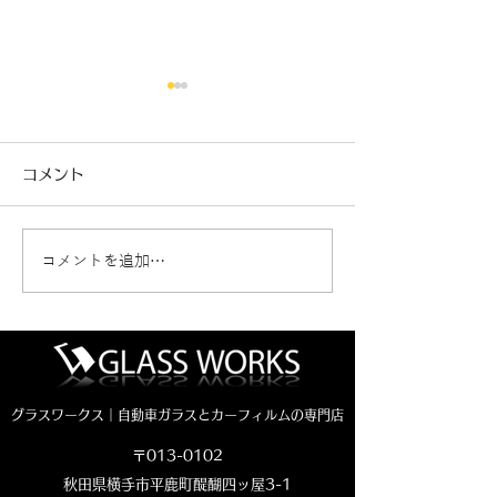
コメント
コメントを追加…
ハイエース熱反射ガラス
ダイハツトール
コートテクトの交換のご
ガラス交換（社
依頼です。
グラスワークス｜自動車ガラスとカーフィルムの専門店
〒013-0102
秋田県横手市平鹿町醍醐四ッ屋3-1