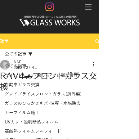
記事
全ての記事
NAE
全ての記事
2022年2月4日
RAV4🚗フロントガラス交
ウインドリペア(飛び石･ヒビ割れ修理)
換
自動車ガラス交換
グッドプライスフロントガラス(海外製)
ガラスのひっかきキズ･油膜・水垢除去
カーフィルム施工
UVカット透明断熱フィルム
高断熱フィルムシルフィード