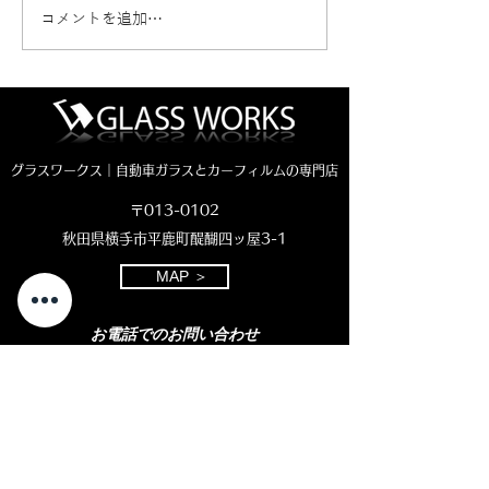
コメントを追加…
ハイエース熱反射ガラス
ダイハツトール
コートテクトの交換のご
ガラス交換（社
依頼です。
グラスワークス｜自動車ガラスとカーフィルムの専門店
〒013-0102
秋田県横手市平鹿町醍醐四ッ屋3-1
MAP ＞
お電話でのお問い合わせ
0182-23-7320
open 8:30 - close 18:00
( 平日 )
open 8:30 - close 11:00
( 土曜日)
定休日：日曜・祝日