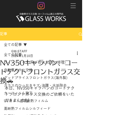
記事
全ての記事
GW-STAFF
全ての記事
2024年1月10日
NV350キャラバン、コー
ウインドリペア(飛び石･ヒビ割れ修理)
トテクトフロントガラス交
自動車ガラス交換
グッドプライスフロントガラス(海外製)
換🚗
ガラスのひっかきキズ･油膜・水垢除去
本日、NV350キャラバンのコートテク
カーフィルム施工
トフロントガラス交換のご依頼をいた
だきました🙌
UVカット透明断熱フィルム
高断熱フィルムシルフィード