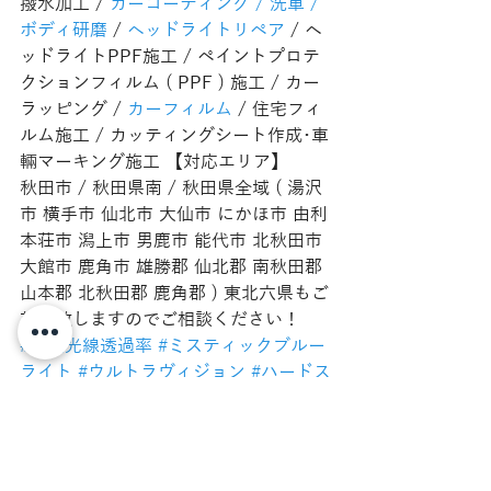
撥水加工 / 
カーコーティング / 洗車 / 
ボディ研磨
 / 
ヘッドライトリペア
 / ヘ
ッドライトPPF施工 / ペイントプロテ
クションフィルム ( PPF ) 施工 / カー
ラッピング / 
カーフィルム
 / 住宅フィ
ルム施工 / カッティングシート作成･車
輛マーキング施工 【対応エリア】
秋田市 / 秋田県南 / 秋田県全域 ( 湯沢
市 横手市 仙北市 大仙市 にかほ市 由利
本荘市 潟上市 男鹿市 能代市 北秋田市 
大館市 鹿角市 雄勝郡 仙北郡 南秋田郡 
山本郡 北秋田郡 鹿角郡 ) 東北六県もご
対応致しますのでご相談ください！
#可視光線透過率
#ミスティックブルー
ライト
#ウルトラヴィジョン
#ハードス
モーク
#グラスワークス
#カーフィル
ム
#車検