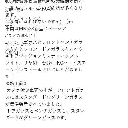
おりましたが、これからの時期が例年
熱反射フィルム(反射発色タイプ)
一番カーフィルムのご依頼が多くなり
洗車・磨き・コーティング
ます。
ヘッドライトリペア
ご参考になれば幸いですm(_ _)m
PPF
車両はMK53S新型スペーシア
ガラスの撥水加工
フロントガラスとフロントベンチガラ
カーラッピング
ス左右とフロントドアガラス左右へウ
お知らせ
ルトラヴィジョンミスティックブルー
ライト、リヤ側一台分にIKCハードスモ
ークインストールさせていただきまし
た！
≪施工前≫
 カメラ付き車両ですが、フロントガラ
スにはスタンダードなグリーンガラス
が標準装着されていました。
 ドアガラスとベンチガラスも、スタン
ダードなグリーンガラスです。