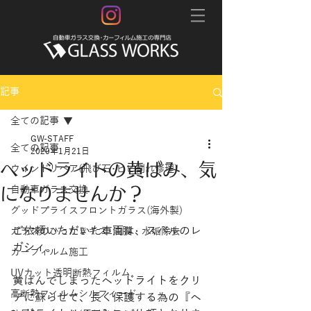
記事
全ての記事
GW-STAFF
全ての記事
2020年1月21日
ヘッドライトの黄ばみ、気
ウインドリペア(飛び石･ヒビ割れ修理)
になりませんか？
自動車ガラス交換
グッドプライスフロントガラス(海外製)
ご依頼いただいた車両は、スバルのレ
ガラスのひっかきキズ･油膜・水垢除去
ガシィ。
カーフィルム施工
UVカット透明断熱フィルム
黄ばんでしまったヘッドライトをクリ
高断熱フィルムシルフィード
アに蘇らせて、長く保護する為の『ヘ