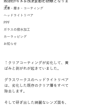
ッドライトリペア』のご依頼となりま
熱反射フィルム(反射発色タイプ)
す。 
洗車・磨き・コーティング
ヘッドライトリペア
PPF
ガラスの撥水加工
カーラッピング
お知らせ
↑クリアコーティングが劣化して、黄
ばみと剥がれが起きていました。
グラスワークスのヘッドライトリペア
は、劣化した既存のクリア層をすべて
除去します。
そして研ぎ出した綺麗なレンズ面を、