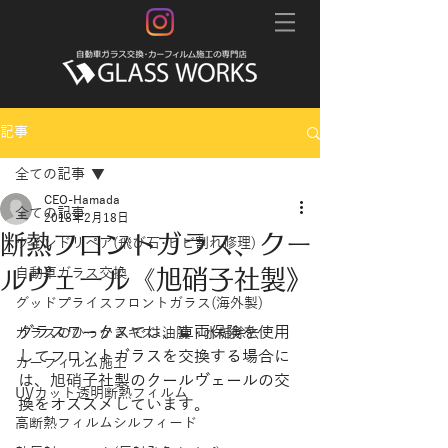
記事
全ての記事
CEO-Hamada
全ての記事
2018年2月18日
断熱フロントガラス、クー
ウインドリペア(飛び石･ヒビ割れ修理)
ルヴェール《旭硝子社製》
自動車ガラス交換
グッドプライスフロントガラス(海外製)
グラスワークスでは、車両保険を使用
ガラスのひっかきキズ･油膜・水垢除去
してフロントガラスを交換する場合に
カーフィルム施工
は、旭硝子社製のクールヴェールの交
UVカット透明断熱フィルム
換をオススメしています。
高断熱フィルムシルフィード