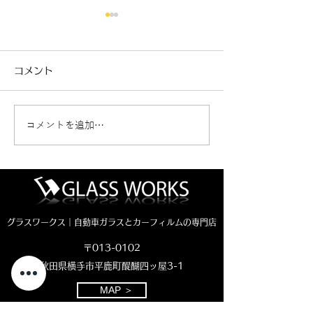
コメント
コメントを追加…
新車ジムニーノマド カ
ヴェゼルフロン
ーフィルム施工🚗
交換（純正品）
グラスワークス｜自動車ガラスとカーフィルムの専門店
〒013-0102
秋田県横手市平鹿町醍醐四ッ屋3-1
MAP ＞