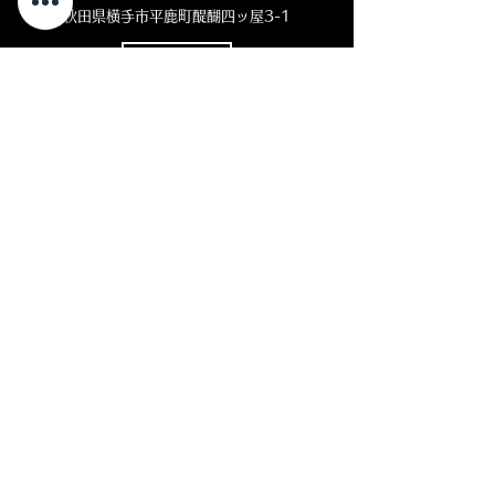
秋田県横手市平鹿町醍醐四ッ屋3-1
MAP ＞
お電話でのお問い合わせ
0182-23-7320
open 8:30 - close 18:00
( 平日 )
open 8:30 - close 11:00
( 土曜日)
定休日：日曜・祝日
LINEやメール
での
お問い合わせをご
希望の
方
はこちら
​をクリック
⇩
クリック