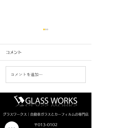
コメント
コメントを追加…
新車ジムニーノマド カ
ヴェゼルフロン
ーフィルム施工🚗
交換（純正品）
グラスワークス｜自動車ガラスとカーフィルムの専門店
〒013-0102