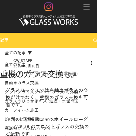
記事
全ての記事
GW-STAFF
全ての記事
2019年8月10日
重機のガラス交換も。
ウインドリペア(飛び石･ヒビ割れ修理)
自動車ガラス交換
グラスワークスでは自動車ガラスの交
グッドプライスフロントガラス(海外製)
換だけでなく、重機のガラス交換も可
ガラスのひっかきキズ･油膜・水垢除去
能です。​
カーフィルム施工
今回のご依頼はコマツホイールローダ
UVカット透明断熱フィルム
ー、WA100のフロントガラスの交換の
高断熱フィルムシルフィード
ご依頼です。​