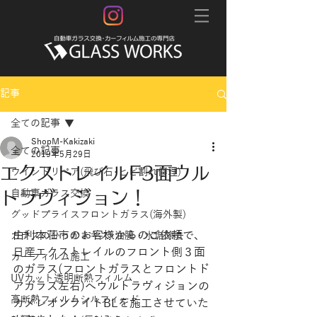
記事
全ての記事
ShopM-Kakizaki
全ての記事
2019年5月29日
エクストレイルF3面ウル
ウインドリペア(飛び石･ヒビ割れ修理)
トラヴィジョン！
自動車ガラス交換
グッドプライスフロントガラス(海外製)
由利本荘市のお客様からのご依頼で、
ガラスのひっかきキズ･油膜・水垢除去
日産エクストレイルのフロント側３面
カーフィルム施工
のガラス(フロントガラスとフロントド
UVカット透明断熱フィルム
アガラス左右)へウルトラヴィジョンの
高断熱フィルムシルフィード
カメレオンライトBLを施工させていた