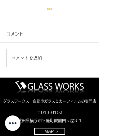
コメント
コメントを追加…
新車ジムニーノマド カ
クラウンエステ
ーフィルム施工🚗
断熱フィルム施工
グラスワークス｜自動車ガラスとカーフィルムの専門店
〒013-0102
秋田県横手市平鹿町醍醐四ッ屋3-1
MAP ＞