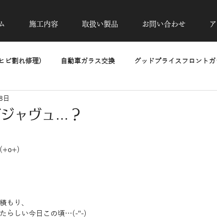
ム
施工内容
取扱い製品
お問い合わせ
ア
ヒビ割れ修理)
自動車ガラス交換
グッドプライスフロントガラ
18日
除去
カーフィルム施工
UVカット透明断熱フィルム
高
デジャヴュ…？
洗車・磨き・コーティング
ヘッドライトリペア
PPF
+o+)
積もり、
らしい今日この頃…(-"-)