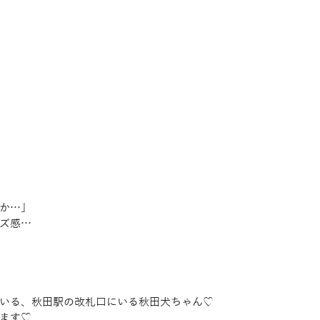
か…」
ズ感…
いる、秋田駅の改札口にいる秋田犬ちゃん♡
ます♡