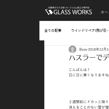
ホー
全ての記事
ウインドリペア(飛び石･
Bozo
2018年12月
ガラスのひっかきキズ･油膜・水垢
ハスラーで
熱反射フィルム(反射発色タイプ)
こんばんは！
日に日に寒くなりますね(
カーラッピング
お知らせ
２週間前にドカッと降り
消えることのない雪が憎た