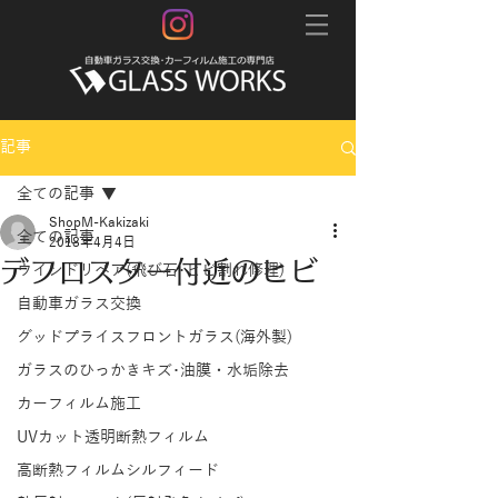
記事
全ての記事
ShopM-Kakizaki
全ての記事
2018年4月4日
デフロスター付近のヒビ
ウインドリペア(飛び石･ヒビ割れ修理)
自動車ガラス交換
グッドプライスフロントガラス(海外製)
ガラスのひっかきキズ･油膜・水垢除去
カーフィルム施工
UVカット透明断熱フィルム
高断熱フィルムシルフィード