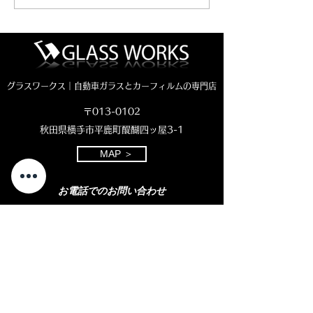
険度レベル2）
イング（危険度
グラスワークス｜自動車ガラスとカーフィルムの専門店
〒013-0102
秋田県横手市平鹿町醍醐四ッ屋3-1
MAP ＞
お電話でのお問い合わせ
0182-23-7320
open 8:30 - close 18:00
( 平日 )
open 8:30 - close 11:00
( 土曜日)
定休日：日曜・祝日