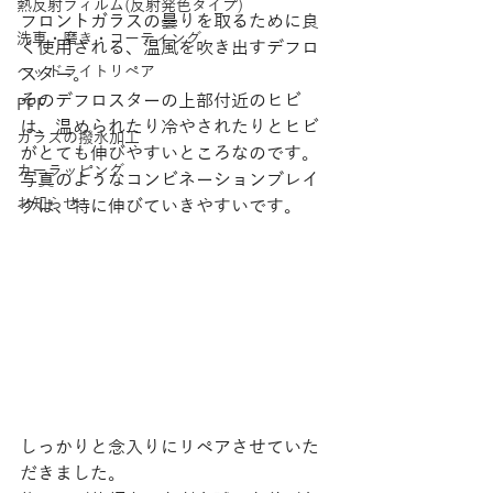
熱反射フィルム(反射発色タイプ)
​フロントガラスの曇りを取るために良
洗車・磨き・コーティング
く使用される、温風を吹き出すデフロ
ヘッドライトリペア
スター。
そのデフロスターの上部付近のヒビ
PPF
は、温められたり冷やされたりとヒビ
ガラスの撥水加工
がとても伸びやすいところなのです。
カーラッピング
写真のようなコンビネーションブレイ
お知らせ
クは、特に伸びていきやすいです。
しっかりと念入りにリペアさせていた
だきました。