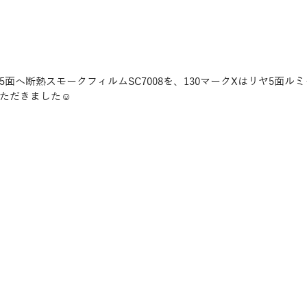
面へ断熱スモークフィルムSC7008を、130マークXはリヤ5面ルミク
ただきました☺️