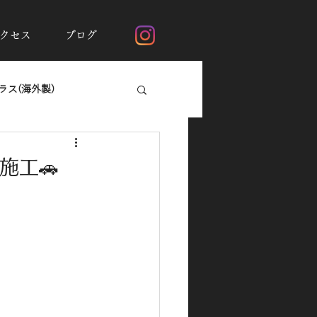
クセス
ブログ
ス(海外製)
断熱フィルムシルフィード
施工🚗
ガラスの撥水加工