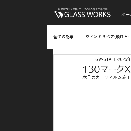
ホー
全ての記事
ウインドリペア(飛び石･
GW-STAFF
2025
ガラスのひっかきキズ･油膜・水垢
130マーク
本日のカーフィルム施工
熱反射フィルム(反射発色タイプ)
カーラッピング
お知らせ