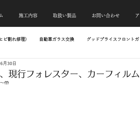
ム
施工内容
取扱い製品
お問い合わせ
ア
ヒビ割れ修理)
自動車ガラス交換
グッドプライスフロントガラ
年6月30日
除去
カーフィルム施工
UVカット透明断熱フィルム
高
X、現行フォレスター、カーフィルム
〜🤲
洗車・磨き・コーティング
ヘッドライトリペア
PPF