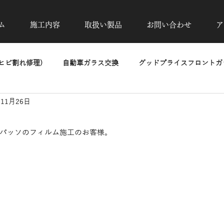
ム
施工内容
取扱い製品
お問い合わせ
ア
ヒビ割れ修理)
自動車ガラス交換
グッドプライスフロントガラ
年11月26日
除去
カーフィルム施工
UVカット透明断熱フィルム
高
パッソのフィルム施工のお客様。
洗車・磨き・コーティング
ヘッドライトリペア
PPF