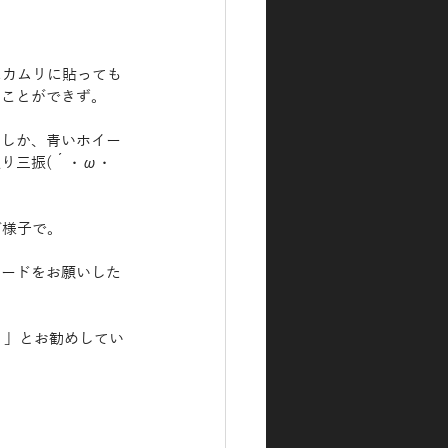
にカムリに貼っても
すことができず。
たしか、青いホイー
り三振(´・ω・
ご様子で。
ィードをお願いした
！」とお勧めしてい