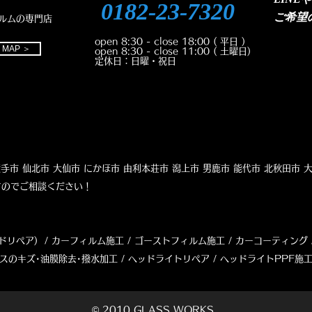
0182-23-7320
ご
希望
ルムの専門店
open 8:30 - close 18:00
( 平日 )
MAP ＞
open 8:30 - close 11:00
( 土曜日)
定休日：日曜・祝日
市 横手市 仙北市 大仙市 にかほ市 由利本荘市 潟上市 男鹿市 能代市 北秋田市 
ますのでご相談ください！
ドリペア) / カーフィルム施工 / ゴーストフィルム施工 / カーコーティング 
ラスのキズ･油膜除去･撥水加工 /
ヘッドライトリペア
/ ヘッドライトPPF施工
© 2010 GLASS WORKS