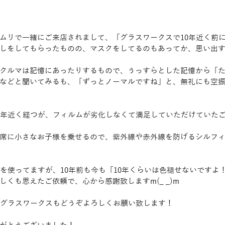
ムリで一緒にご来店されまして、「グラスワークスで10年近く前
しをしてもらったものの、マスクをしてるのもあってか、思い出
クルマは記憶にあったりするもので、うっすらとした記憶から「
」などと聞いてみるも、「ずっとノーマルですね」と、無礼にも空振
0年近く経つが、フィルムが劣化しなくて満足していただけていた
席に小さなお子様を乗せるので、紫外線や赤外線を防げるシルフ
ムを使ってますが、10年前も今も「10年くらいは色褪せないですよ
くも思えたご依頼で、心から感謝致しますm(_ _)m
のグラスワークスもどうぞよろしくお願い致します！