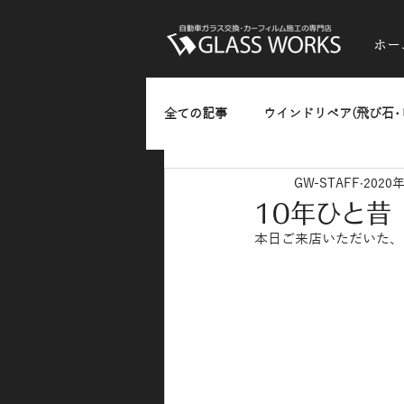
ホー
全ての記事
ウインドリペア(飛び石･
GW-STAFF
2020
ガラスのひっかきキズ･油膜・水垢
10年ひと昔
本日ご来店いただいた、
熱反射フィルム(反射発色タイプ)
カーラッピング
お知らせ