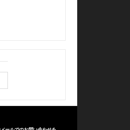
ウンエステート透明断熱
ルム施工🚗
やメール
での
お問い合わせを