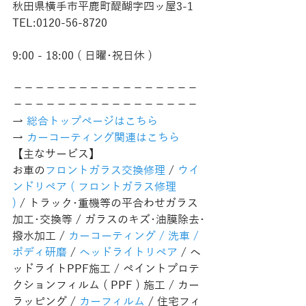
秋田県横手市平鹿町醍醐字四ッ屋3-1
TEL:0120-56-8720
9:00 - 18:00 ( 日曜･祝日休 )
−−−−−−−−−−−−−−−−−
−−−−−−−−−−−−−−−−−
→ 
総合トップページはこちら 
→ 
カーコーティング関連はこちら
【主なサービス】
お車の
フロントガラス交換修理
 / 
ウイ
ンドリペア ( フロントガラス修理 
)
 / トラック･重機等の平合わせガラス
加工･交換等 / ガラスのキズ･油膜除去･
撥水加工 / 
カーコーティング / 洗車 / 
ボディ研磨
 / 
ヘッドライトリペア
 / ヘ
ッドライトPPF施工 / ペイントプロテ
クションフィルム ( PPF ) 施工 / カー
ラッピング / 
カーフィルム
 / 住宅フィ