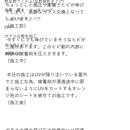
熱反射フィルム(反射発色タイプ)
ちょっとした風圧や衝撃でヒビが伸び
洗車・磨き・コーティング
てしまい、高額なガラス交換となって
しまいます。
ヘッドライトリペア
《施工前》
PPF
ガラスの撥水加工
 今すぐにでも伸びていきそうなヒビが
カーラッピング
三箇所あります。このヒビ割れ内部に
特殊な接着剤を圧入させます。
お知らせ
《施工中》
 本日の施工はUVが降り注いでいる屋外
でと施工な為、接着剤が浸透途中に固
まらないようにUVをカットするオレン
ジ色のシートを被せての施工です。
《施工後》