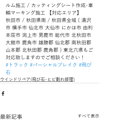
ルム施工 / カッティングシート作成･車
輛マーキング施工 【対応エリア】
秋田市 / 秋田県南 / 秋田県全域 ( 湯沢
市 横手市 仙北市 大仙市 にかほ市 由利
本荘市 潟上市 男鹿市 能代市 北秋田市 
大館市 鹿角市 雄勝郡 仙北郡 南秋田郡 
山本郡 北秋田郡 鹿角郡 ) 東北六県もご
対応致しますのでご相談ください！
#トラック
#パーシャルブレイク
#飛び
石
ウインドリペア(飛び石･ヒビ割れ修理)
最新記事
すべて表示