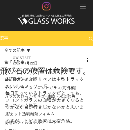
記事
全ての記事
GW-STAFF
全ての記事
2017年7月22日
飛び石の放置は危険です。
ウインドリペア(飛び石･ヒビ割れ修理)
本日のウインドリペアは中型トラック
自動車ガラス交換
のいすゞフォワード。
グッドプライスフロントガラス(海外製)
毎日乗っているトラックだとしても、
ガラスのひっかきキズ･油膜・水垢除去
フロントガラスの面積が大きくなると
カーフィルム施工
なかなか目が行き届かないかと思いま
す。
UVカット透明断熱フィルム
ですが、ヒビの放置は大変危険。
高断熱フィルムシルフィード