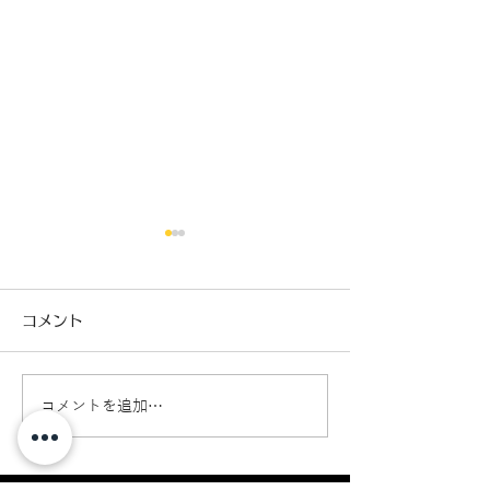
コメント
コメントを追加…
パーシャルブレイク（危
ウインドリペア
険度レベル2）
イング（危険度