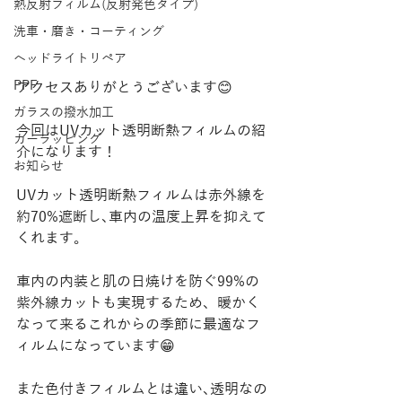
熱反射フィルム(反射発色タイプ)
洗車・磨き・コーティング
ヘッドライトリペア
PPF
アクセスありがとうございます😊
ガラスの撥水加工
今回はUVカット透明断熱フィルムの紹
カーラッピング
介になります！
お知らせ
UVカット透明断熱フィルムは赤外線を
約70%遮断し､車内の温度上昇を抑えて
くれます。
車内の内装と肌の日焼けを防ぐ99%の
紫外線カットも実現するため、暖かく
なって来るこれからの季節に最適なフ
ィルムになっています😁
また色付きフィルムとは違い､透明なの