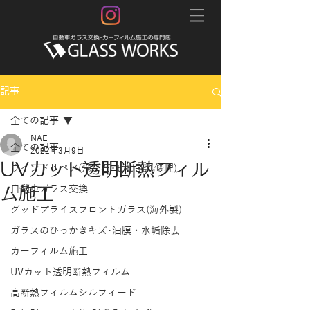
記事
全ての記事
NAE
全ての記事
2022年3月9日
UVカット透明断熱フィル
ウインドリペア(飛び石･ヒビ割れ修理)
ム施工
自動車ガラス交換
グッドプライスフロントガラス(海外製)
ガラスのひっかきキズ･油膜・水垢除去
カーフィルム施工
UVカット透明断熱フィルム
高断熱フィルムシルフィード