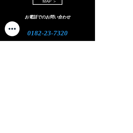
MAP ＞
お電話でのお問い合わせ
0182-23-7320
open 8:30 - close 18:00
( 平日 )
open 8:30 - close 11:00
( 土曜日)
定休日：日曜・祝日
LINEやメール
での
お問い合わせをご
希望の
方
はこちら
​をクリック
⇩
クリック
【対応エリア】