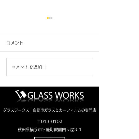
コメント
コメントを追加…
新車ジムニーノマド カ
クラウンエステ
ーフィルム施工🚗
断熱フィルム施工
グラスワークス｜自動車ガラスとカーフィルムの専門店
〒013-0102
秋田県横手市平鹿町醍醐四ッ屋3-1