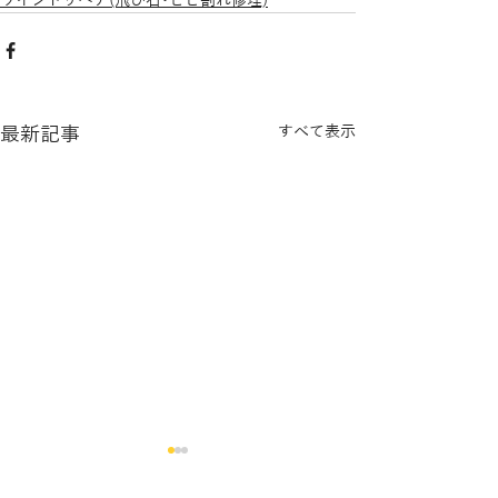
ウインドリペア(飛び石･ヒビ割れ修理)
最新記事
すべて表示