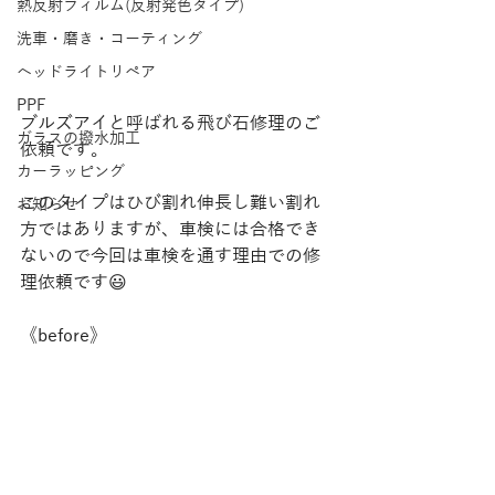
熱反射フィルム(反射発色タイプ)
洗車・磨き・コーティング
ヘッドライトリペア
PPF
ブルズアイと呼ばれる飛び石修理のご
ガラスの撥水加工
依頼です。
カーラッピング
このタイプはひび割れ伸長し難い割れ
お知らせ
方ではありますが、車検には合格でき
ないので今回は車検を通す理由での修
理依頼です😃
《before》