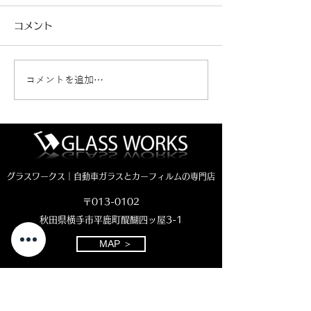
コメント
コメントを追加…
パーシャルブレイク（危
ウインドリペア
険度レベル2）
イング（危険度
グラスワークス｜自動車ガラスとカーフィルムの専門店
〒013-0102
秋田県横手市平鹿町醍醐四ッ屋3-1
MAP ＞
お電話でのお問い合わせ