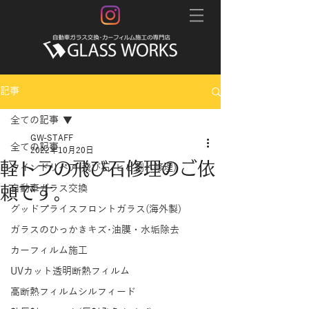
記事
全ての記事
GW-STAFF
全ての記事
2022年10月20日
軽トラの飛び石修理のご依
ウインドリペア(飛び石･ヒビ割れ修理)
頼です。
自動車ガラス交換
グッドプライスフロントガラス(海外製)
ガラスのひっかきキズ･油膜・水垢除去
カーフィルム施工
UVカット透明断熱フィルム
高断熱フィルムシルフィード