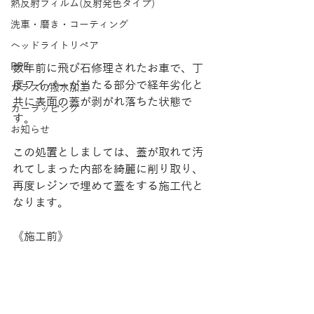
熱反射フィルム(反射発色タイプ)
洗車・磨き・コーティング
ヘッドライトリペア
PPF
数年前に飛び石修理されたお車で、丁
度ワイパーが当たる部分で経年劣化と
ガラスの撥水加工
共に表面の蓋が剥がれ落ちた状態で
カーラッピング
す。
お知らせ
この処置としましては、蓋が取れて汚
れてしまった内部を綺麗に削り取り、
再度レジンで埋めて蓋をする施工代と
なります。
《施工前》