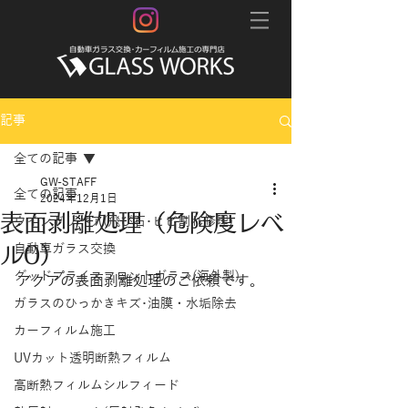
記事
全ての記事
GW-STAFF
全ての記事
2024年12月1日
表面剥離処理（危険度レベ
ウインドリペア(飛び石･ヒビ割れ修理)
ル0）
自動車ガラス交換
グッドプライスフロントガラス(海外製)
アクアの表面剥離処理のご依頼です。
ガラスのひっかきキズ･油膜・水垢除去
カーフィルム施工
UVカット透明断熱フィルム
高断熱フィルムシルフィード