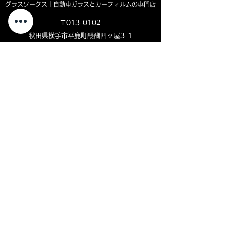
グラスワークス｜自動車ガラスとカーフィルムの専門店
〒013-0102
秋田県横手市平鹿町醍醐四ッ屋3-1
MAP ＞
お電話でのお問い合わせ
0182-23-7320
open 8:30 - close 18:00
( 平日 )
open 8:30 - close 11:00
( 土曜日)
定休日：日曜・祝日
LINEやメール
での
お問い合わせをご
希望の
方
はこちら
​をクリック
⇩
クリック