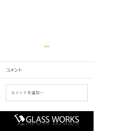
コメント
コメントを追加…
パーシャルブレイク（危
ウインドリペア
険度レベル2）
イング（危険度