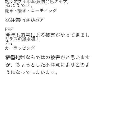
熱反射フィルム(反射発色タイプ)
るようです。
洗車・磨き・コーティング
ご注意下さい。
ヘッドライトリペア
PPF
今年も落雪による被害がやってきまし
ガラスの撥水加工
た。
カーラッピング
豪雪地帯ならではの被害かと思います
お知らせ
が、ちょっとした不注意によりこのよ
うになってしまいます。