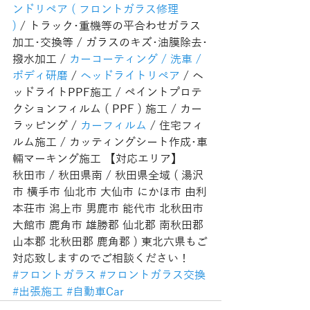
ンドリペア ( フロントガラス修理 
)
 / トラック･重機等の平合わせガラス
加工･交換等 / ガラスのキズ･油膜除去･
撥水加工 / 
カーコーティング / 洗車 / 
ボディ研磨
 / 
ヘッドライトリペア
 / ヘ
ッドライトPPF施工 / ペイントプロテ
クションフィルム ( PPF ) 施工 / カー
ラッピング / 
カーフィルム
 / 住宅フィ
ルム施工 / カッティングシート作成･車
輛マーキング施工 【対応エリア】
秋田市 / 秋田県南 / 秋田県全域 ( 湯沢
市 横手市 仙北市 大仙市 にかほ市 由利
本荘市 潟上市 男鹿市 能代市 北秋田市 
大館市 鹿角市 雄勝郡 仙北郡 南秋田郡 
山本郡 北秋田郡 鹿角郡 ) 東北六県もご
対応致しますのでご相談ください！
#フロントガラス
#フロントガラス交換
#出張施工
#自動車Car