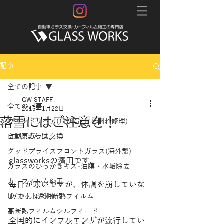
記事
全ての記事
GW-STAFF
全ての記事
2015年1月22日
落雪にはご注意を！
ウインドリペア(飛び石･ヒビ割れ修理)
こんばんは。
自動車ガラス交換
グッドプライスフロントガラス(海外製)
glassworksの濱田です。
ガラスのひっかきキズ･油膜・水垢除去
カーフィルム施工
毎日が寒いですが、体調を崩していな
いでしょうか？
UVカット透明断熱フィルム
高断熱フィルムシルフィード
全国的にインフルエンザが流行してい