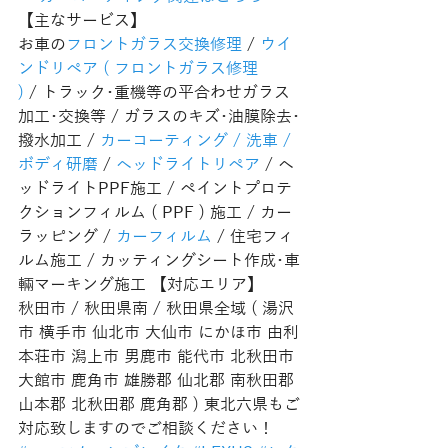
【主なサービス】
お車の
フロントガラス交換修理
 / 
ウイ
ンドリペア ( フロントガラス修理 
)
 / トラック･重機等の平合わせガラス
加工･交換等 / ガラスのキズ･油膜除去･
撥水加工 / 
カーコーティング / 洗車 / 
ボディ研磨
 / 
ヘッドライトリペア
 / ヘ
ッドライトPPF施工 / ペイントプロテ
クションフィルム ( PPF ) 施工 / カー
ラッピング / 
カーフィルム
 / 住宅フィ
ルム施工 / カッティングシート作成･車
輛マーキング施工 【対応エリア】
秋田市 / 秋田県南 / 秋田県全域 ( 湯沢
市 横手市 仙北市 大仙市 にかほ市 由利
本荘市 潟上市 男鹿市 能代市 北秋田市 
大館市 鹿角市 雄勝郡 仙北郡 南秋田郡 
山本郡 北秋田郡 鹿角郡 ) 東北六県もご
対応致しますのでご相談ください！