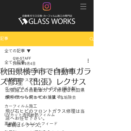
記事
全ての記事
GW-STAFF
全ての記事
2016年9月4日
秋田県横手市で自動車ガラ
ウインドリペア(飛び石･ヒビ割れ修理)
ス修理 《出張》レクサス
自動車ガラス交換
グッドプライスフロントガラス(海外製)
出張施工の自動車ガラス修理は秋田県
横手市へも伺っております。
ガラスのひっかきキズ･油膜・水垢除去
カーフィルム施工
飛び石ヒビのフロントガラス修理は当
UVカット透明断熱フィルム
店へお任せ下さい。
高断熱フィルムシルフィード
 車輌はレクサス。