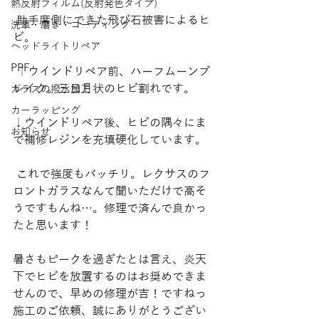
熱反射フィルム(反射発色タイプ)
 助手席側にできた飛び石被害によるヒ
洗車・磨き・コーティング
ビ。
ヘッドライトリペア
PPF
 ↑ウインドリペア前、ハーフムーンブ
レイク。三日月状のヒビ割れです。
ガラスの撥水加工
カーラッピング
↓ウインドリペア後、ヒビの隅々にま
お知らせ
で補修レジンを充填硬化しています。
 これで強度もバッチリ。レクサスのフ
ロントガラスなんて聞いただけで高そ
うですもんね…。修理で済んで良かっ
たと思います！
暑さもピークを過ぎたとは言え、炎天
下でヒビを放置するのはお奨めできま
せんので、早めの修理が吉！ですねっ
施工のご依頼、誠にありがとうござい