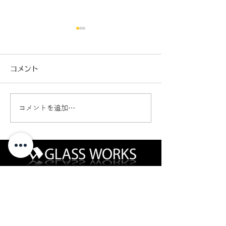
コメント
コメントを追加…
パーシャルブレイク（危
ウインドリペア
険度レベル2）
イング（危険度
グラスワークス｜自動車ガラスとカーフィルムの専門店
〒013-0102
秋田県横手市平鹿町醍醐四ッ屋3-1