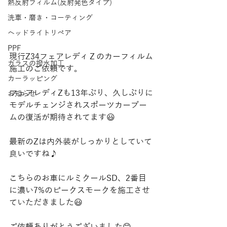
熱反射フィルム(反射発色タイプ)
洗車・磨き・コーティング
ヘッドライトリペア
PPF
現行Z34フェアレディＺのカーフィルム
ガラスの撥水加工
施工のご依頼です。
カーラッピング
フェアレディZも13年ぶり、久しぶりに
お知らせ
モデルチェンジされスポーツカーブー
ムの復活が期待されてます😃
最新のZは内外装がしっかりとしていて
良いですね♪
こちらのお車にルミクールSD、2番目
に濃い7%のピークスモークを施工させ
ていただきました😃