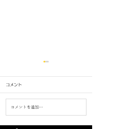
コメント
コメントを追加…
新車ジムニーノマド カ
クラウンエステ
ーフィルム施工🚗
断熱フィルム施工