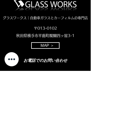
グラスワークス｜自動車ガラスとカーフィルムの専門店
〒013-0102
秋田県横手市平鹿町醍醐四ッ屋3-1
MAP ＞
お電話でのお問い合わせ
0182-23-7320
open 8:30 - close 18:00
( 平日 )
open 8:30 - close 11:00
( 土曜日)
定休日：日曜・祝日
LINEやメール
での
お問い合わせをご
希望の
方
はこちら
​をクリック
⇩