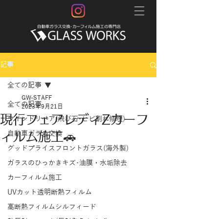
記事
全ての記事
GW-STAFF
全ての記事
2023年9月21日
現行フェアレディZカーフ
ウインドリペア(飛び石･ヒビ割れ修理)
ィルム施工🚗
自動車ガラス交換
グッドプライスフロントガラス(海外製)
ガラスのひっかきキズ･油膜・水垢除去
カーフィルム施工
UVカット透明断熱フィルム
高断熱フィルムシルフィード