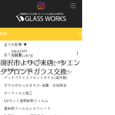
記事
全ての記事
GW-STAFF
全ての記事
2025年11月7日
湯沢市よりご来店、シエン
ウインドリペア(飛び石･ヒビ割れ修理)
タフロントガラス交換✨
自動車ガラス交換
グッドプライスフロントガラス(海外製)
ガラスのひっかきキズ･油膜・水垢除去
カーフィルム施工
UVカット透明断熱フィルム
高断熱フィルムシルフィード