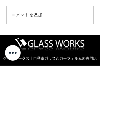
コメントを追加…
ハイエース熱反射ガラス
ダイハツトール
コートテクトの交換のご
ガラス交換（社
依頼です。
グラスワークス｜自動車ガラスとカーフィルムの専門店
〒013-0102
秋田県横手市平鹿町醍醐四ッ屋3-1
MAP ＞
お電話でのお問い合わせ
0182-23-7320
open 8:30 - close 18:00
( 平日 )