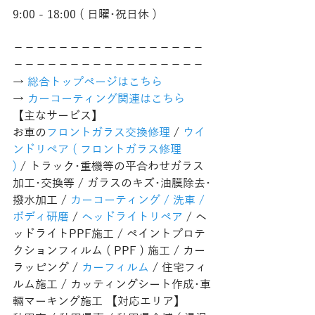
9:00 - 18:00 ( 日曜･祝日休 )
−−−−−−−−−−−−−−−−−
−−−−−−−−−−−−−−−−−
→ 
総合トップページはこちら 
→ 
カーコーティング関連はこちら
【主なサービス】
お車の
フロントガラス交換修理
 / 
ウイ
ンドリペア ( フロントガラス修理 
)
 / トラック･重機等の平合わせガラス
加工･交換等 / ガラスのキズ･油膜除去･
撥水加工 / 
カーコーティング / 洗車 / 
ボディ研磨
 / 
ヘッドライトリペア
 / ヘ
ッドライトPPF施工 / ペイントプロテ
クションフィルム ( PPF ) 施工 / カー
ラッピング / 
カーフィルム
 / 住宅フィ
ルム施工 / カッティングシート作成･車
輛マーキング施工 【対応エリア】