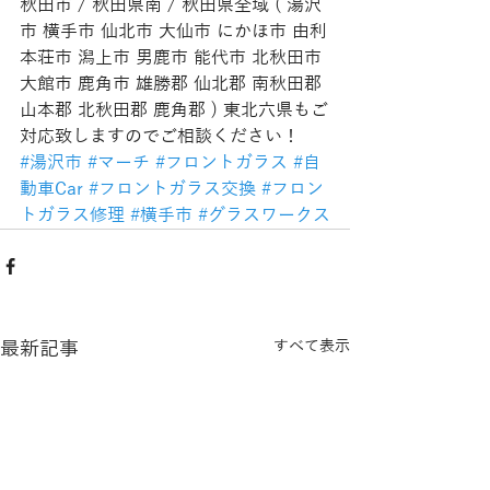
秋田市 / 秋田県南 / 秋田県全域 ( 湯沢
市 横手市 仙北市 大仙市 にかほ市 由利
本荘市 潟上市 男鹿市 能代市 北秋田市 
大館市 鹿角市 雄勝郡 仙北郡 南秋田郡 
山本郡 北秋田郡 鹿角郡 ) 東北六県もご
対応致しますのでご相談ください！
#湯沢市
#マーチ
#フロントガラス
#自
動車Car
#フロントガラス交換
#フロン
トガラス修理
#横手市
#グラスワークス
最新記事
すべて表示