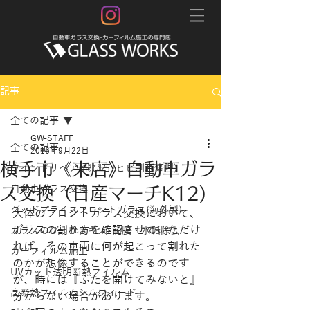
記事
全ての記事
GW-STAFF
全ての記事
2016年9月22日
横手市《来店》自動車ガラ
ウインドリペア(飛び石･ヒビ割れ修理)
ス交換（日産マーチK12)
自動車ガラス交換
グッドプライスフロントガラス(海外製)
大体のフロントガラス交換において、
ガラスの割れ方を確認させていただけ
ガラスのひっかきキズ･油膜・水垢除去
れば、その車両に何が起こって割れた
カーフィルム施工
のかが想像することができるのです
UVカット透明断熱フィルム
が、時には『ふたを開けてみないと』
高断熱フィルムシルフィード
分からない場合があります。