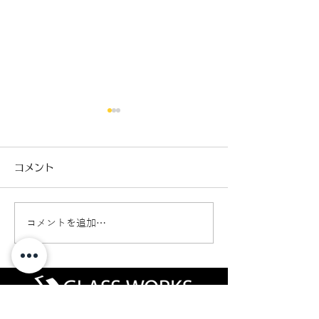
コメント
コメントを追加…
RAV4ゴーストフィルム
新車ジムニーノ
施工🚗
ーフィルム施工