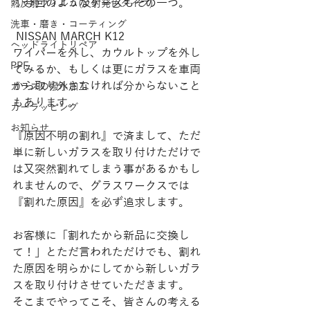
↓今回のようなケースもその一つ。
熱反射フィルム(反射発色タイプ)
洗車・磨き・コーティング
 NISSAN MARCH K12
ヘッドライトリペア
ワイパーを外し、カウルトップを外し
PPF
てみるか、もしくは更にガラスを車両
から取り外さなければ分からないこと
ガラスの撥水加工
もあります。
カーラッピング
お知らせ
『原因不明の割れ』で済まして、ただ
単に新しいガラスを取り付けただけで
は又突然割れてしまう事があるかもし
れませんので、グラスワークスでは
『割れた原因』を必ず追求します。
お客様に「割れたから新品に交換し
て！」とただ言われただけでも、割れ
た原因を明らかにしてから新しいガラ
スを取り付けさせていただきます。
そこまでやってこそ、皆さんの考える