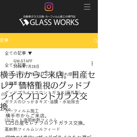
記事
全ての記事
GW-STAFF
全ての記事
2016年7月28日
横手市からご来店。日産セ
ウインドリペア(飛び石･ヒビ割れ修理)
レナ 価格重視のグッドプ
自動車ガラス交換
グッドプライスフロントガラス(海外製)
ライスフロントガラス交
ガラスのひっかきキズ･油膜・水垢除去
換。
カーフィルム施工
横手市からご来店。
UVカット透明断熱フィルム
C25日産セレナフロントガラス交換。
高断熱フィルムシルフィード