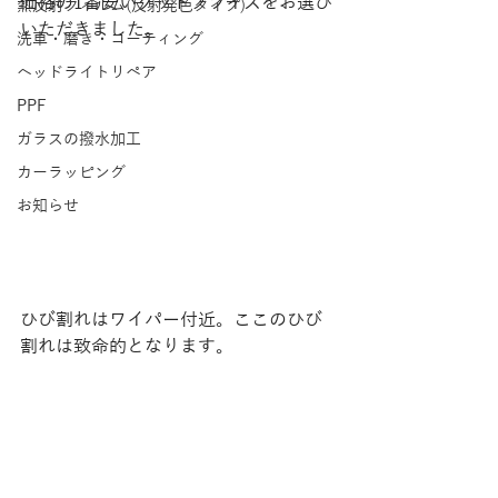
価格の1番安いグッドプライスをお選び
熱反射フィルム(反射発色タイプ)
いただきました。
洗車・磨き・コーティング
ヘッドライトリペア
PPF
ガラスの撥水加工
カーラッピング
お知らせ
ひび割れはワイパー付近。ここのひび
割れは致命的となります。