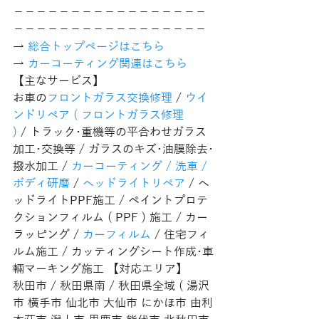
−−−−−−−−−−−−−−−−−
−−−−−−−−−−−−−−−−−
→ 
総合トップページはこちら 
→ 
カーコーティング関連はこちら
【主なサービス】
お車の
フロントガラス交換修理
 / 
ウイ
ンドリペア ( フロントガラス修理 
)
 / トラック･重機等の平合わせガラス
加工･交換等 / ガラスのキズ･油膜除去･
撥水加工 / 
カーコーティング / 洗車 / 
ボディ研磨
 / 
ヘッドライトリペア
 / ヘ
ッドライトPPF施工 / ペイントプロテ
クションフィルム ( PPF ) 施工 / カー
ラッピング / 
カーフィルム
 / 住宅フィ
ルム施工 / カッティングシート作成･車
輛マーキング施工 【対応エリア】
秋田市 / 秋田県南 / 秋田県全域 ( 湯沢
市 横手市 仙北市 大仙市 にかほ市 由利