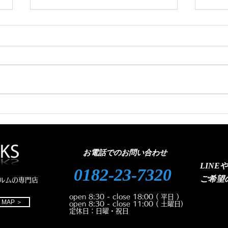
ハイエース熱反射ガラスコー
ダイ
トテクトの交換のご依頼で
ス交
す。
お電話でのお問い合わせ
LINE
0182-23-7320
ご
希望
ルムの専門店
open 8:30 - close 18:00
( 平日 )
MAP ＞
open 8:30 - close 11:00
( 土曜日)
定休日：日曜・祝日