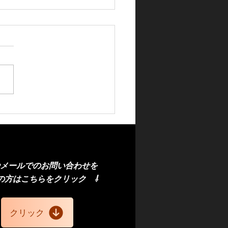
ハツトールフロントガラ
換（社外品）
やメール
での
お問い合わせを
の方
はこちら
​をクリック
⇩
クリック