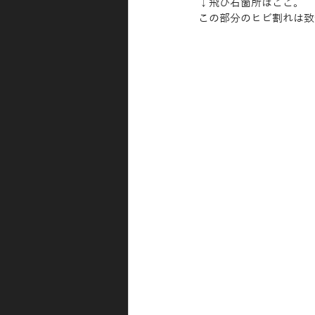
↓飛び石箇所はここ。
この部分のヒビ割れは致