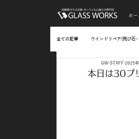
ホー
全ての記事
ウインドリペア(飛び石･
GW-STAFF
2025
ガラスのひっかきキズ･油膜・水垢
本日は30プ
熱反射フィルム(反射発色タイプ)
カーラッピング
お知らせ