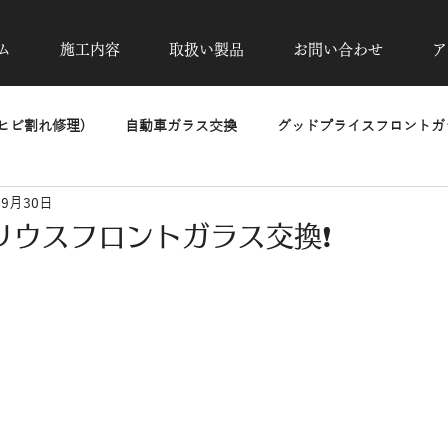
ム
施工内容
取扱い製品
お問い合わせ
ア
ヒビ割れ修理)
自動車ガラス交換
グッドプライスフロントガラ
年9月30日
除去
カーフィルム施工
UVカット透明断熱フィルム
高
リウスフロントガラス交換❗️
洗車・磨き・コーティング
ヘッドライトリペア
PPF