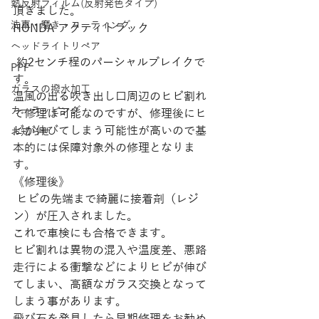
熱反射フィルム(反射発色タイプ)
頂きました。
洗車・磨き・コーティング
HONDA アクティトラック
ヘッドライトリペア
 約2センチ程のパーシャルブレイクで
PPF
す。
ガラスの撥水加工
温風の出る吹き出し口周辺のヒビ割れ
カーラッピング
で修理は可能なのですが、修理後にヒ
ビが伸びてしまう可能性が高いので基
お知らせ
本的には保障対象外の修理となりま
す。
《修理後》
 ヒビの先端まで綺麗に接着剤（レジ
ン）が圧入されました。
これで車検にも合格できます。
ヒビ割れは異物の混入や温度差、悪路
走行による衝撃などによりヒビが伸び
てしまい、高額なガラス交換となって
しまう事があります。