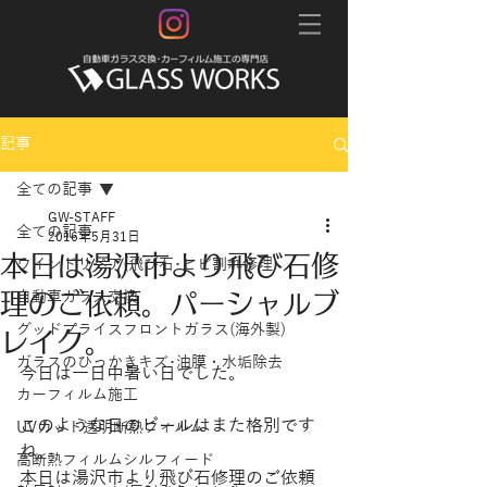
記事
全ての記事
GW-STAFF
全ての記事
2016年5月31日
本日は湯沢市より飛び石修
ウインドリペア(飛び石･ヒビ割れ修理)
理のご依頼。パーシャルブ
自動車ガラス交換
グッドプライスフロントガラス(海外製)
レイク。
ガラスのひっかきキズ･油膜・水垢除去
今日は一日中暑い日でした。
カーフィルム施工
このような日のビールはまた格別です
UVカット透明断熱フィルム
ね。
高断熱フィルムシルフィード
本日は湯沢市より飛び石修理のご依頼