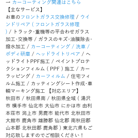
→ 
カーコーティング関連はこちら
【主なサービス】
お車の
フロントガラス交換修理
 / 
ウイ
ンドリペア ( フロントガラス修理 
)
 / トラック･重機等の平合わせガラス
加工･交換等 / ガラスのキズ･油膜除去･
撥水加工 / 
カーコーティング / 洗車 / 
ボディ研磨
 / 
ヘッドライトリペア
 / ヘ
ッドライトPPF施工 / ペイントプロテ
クションフィルム ( PPF ) 施工 / カー
ラッピング / 
カーフィルム
 / 住宅フィ
ルム施工 / カッティングシート作成･車
輛マーキング施工 【対応エリア】
秋田市 / 秋田県南 / 秋田県全域 ( 湯沢
市 横手市 仙北市 大仙市 にかほ市 由利
本荘市 潟上市 男鹿市 能代市 北秋田市 
大館市 鹿角市 雄勝郡 仙北郡 南秋田郡 
山本郡 北秋田郡 鹿角郡 ) 東北六県もご
対応致しますのでご相談ください！