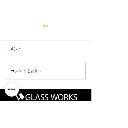
コメント
コメントを追加…
パーシャルブレイク（危
ウインドリペア
険度レベル2）
イング（危険度
グラスワークス｜自動車ガラスとカーフィルムの専門店
〒013-0102