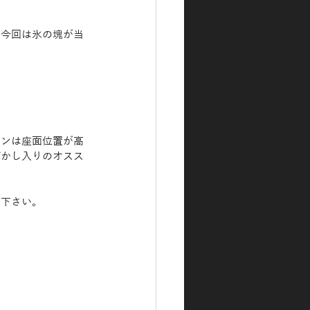
、今回は氷の塊が当
バンは座面位置が高
ぼかし入りのオスス
て下さい。