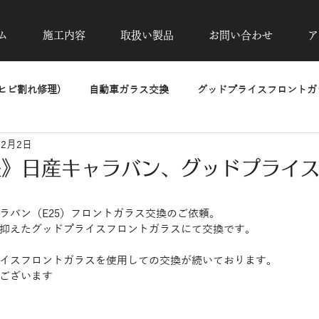
ム
施工内容
取扱い製品
お問い合わせ
ア
ヒビ割れ修理)
自動車ガラス交換
グッドプライスフロントガラ
年2月2日
除去
カーフィルム施工
UVカット透明断熱フィルム
高
張》日産キャラバン、グッドプライ
。
洗車・磨き・コーティング
ヘッドライトリペア
PPF
ラバン（E25）フロントガラス交換のご依頼。
抑えたグッドプライスフロントガラスにて交換です。
イスフロントガラスを使用しての交換が続いております。
ございます