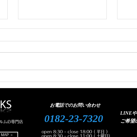
フロントガラス、お安く交換
プリ
出来ます👍
ラス
お電話でのお問い合わせ
LINE
0182-23-7320
ご
希望
ルムの専門店
open 8:30 - close 18:00
( 平日 )
MAP ＞
open 8:30 - close 11:00
( 土曜日)