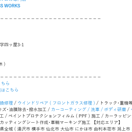
S WORKS
−−−−−−−−−−−−−−−−−−−−−−−
四ッ屋3-1
休 )
−−−−−−−−−−−−−−−−−−−−−−−
ちら 
連はこちら
換修理
 / 
ウインドリペア ( フロントガラス修理 )
 / トラック･重
キズ･油膜除去･撥水加工 / 
カーコーティング / 洗車 / ボディ研磨
 / 
工 / ペイントプロテクションフィルム ( PPF ) 施工 / カーラッピング
 / カッティングシート作成･車輛マーキング施工 【対応エリア】
秋田県全域 ( 湯沢市 横手市 仙北市 大仙市 にかほ市 由利本荘市 潟上市