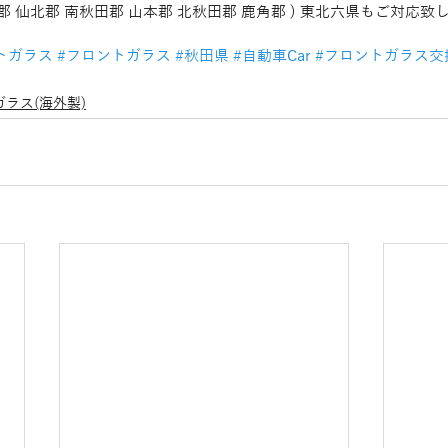
勝郡 仙北郡 南秋田郡 山本郡 北秋田郡 鹿角郡 ) 東北六県もご対応
トガラス
#フロントガラス
#秋田県
#自動車Car
#フロントガラス交
ラス(海外製)