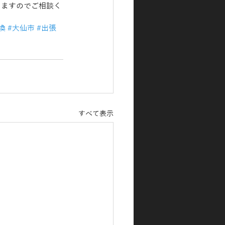
致しますのでご相談く
換
#大仙市
#出張
すべて表示