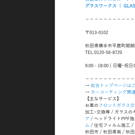
グラスワークス ｜ GLAS
−−−−−−−−−−−
〒013-0102
秋田県横手市平鹿町醍醐字
TEL:0120-56-8720
9:00 - 18:00 ( 日曜･祝日
−−−−−−−−−−−
→ 
総合トップページはこ
→ 
カーコーティング関
【主なサービス】
お車の
フロントガラス交
加工･交換等 / ガラスの
ア
 / ヘッドライトPPF施
ム
 / 住宅フィルム施工
秋田市 / 秋田県南 / 