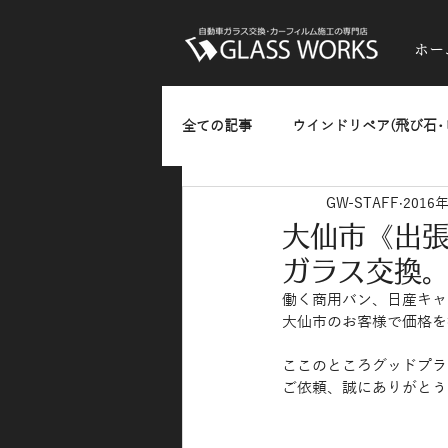
ホー
全ての記事
ウインドリペア(飛び石･
GW-STAFF
2016
ガラスのひっかきキズ･油膜・水垢
大仙市《出
ガラス交換
熱反射フィルム(反射発色タイプ)
働く商用バン、日産キャ
大仙市のお客様で価格を
ここのところグッドプラ
カーラッピング
お知らせ
ご依頼、誠にありがとう