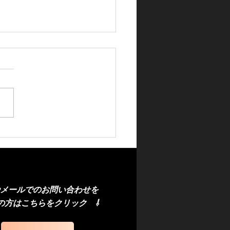
ウスアルファフロントガ
交換（社外品）
やメール
での
お問い合わせを
の方
はこちら
​をクリック
⇩