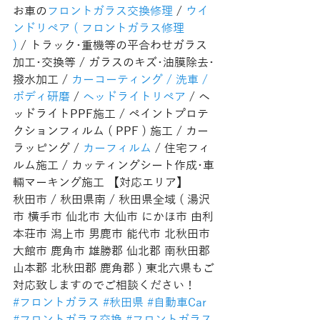
お車の
フロントガラス交換修理
 / 
ウイ
ンドリペア ( フロントガラス修理 
)
 / トラック･重機等の平合わせガラス
加工･交換等 / ガラスのキズ･油膜除去･
撥水加工 / 
カーコーティング / 洗車 / 
ボディ研磨
 / 
ヘッドライトリペア
 / ヘ
ッドライトPPF施工 / ペイントプロテ
クションフィルム ( PPF ) 施工 / カー
ラッピング / 
カーフィルム
 / 住宅フィ
ルム施工 / カッティングシート作成･車
輛マーキング施工 【対応エリア】
秋田市 / 秋田県南 / 秋田県全域 ( 湯沢
市 横手市 仙北市 大仙市 にかほ市 由利
本荘市 潟上市 男鹿市 能代市 北秋田市 
大館市 鹿角市 雄勝郡 仙北郡 南秋田郡 
山本郡 北秋田郡 鹿角郡 ) 東北六県もご
対応致しますのでご相談ください！
#フロントガラス
#秋田県
#自動車Car