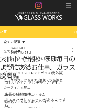
記事
全ての記事
GW-STAFF
全ての記事
2015年8月28日
大仙市《出張》ほぼ毎日の
ウインドリペア(飛び石･ヒビ割れ修理)
ようにあるお仕事。ガラス
自動車ガラス交換
グッドプライスフロントガラス(海外製)
脱着編
ガラスのひっかきキズ･油膜・水垢除去
涼しいです。でも汗かくんです。
カーフィルム施工
店長の柿崎です。
UVカット透明断熱フィルム
『スメハラ』なんてのがあるんです
高断熱フィルムシルフィード
ね。