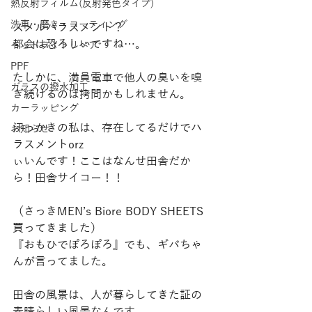
熱反射フィルム(反射発色タイプ)
洗車・磨き・コーティング
スメルハラスメント？
都会は恐ろしいですね…。
ヘッドライトリペア
PPF
たしかに、満員電車で他人の臭いを嗅
ガラスの撥水加工
ぎ続けるのは拷問かもしれません。
カーラッピング
汗っかきの私は、存在してるだけでハ
お知らせ
ラスメントorz
ぃいんです！ここはなんせ田舎だか
ら！田舎サイコー！！
（さっきMEN’s Biore BODY SHEETS 
買ってきました）
『おもひでぽろぽろ』でも、ギバちゃ
んが言ってました。
田舎の風景は、人が暮らしてきた証の