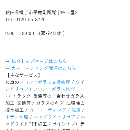
秋田県横手市平鹿町醍醐字四ッ屋3-1
TEL:0120-56-8720
9:00 - 18:00 ( 日曜･祝日休 )
−−−−−−−−−−−−−−−−−
−−−−−−−−−−−−−−−−−
→ 
総合トップページはこちら 
→ 
カーコーティング関連はこちら
【主なサービス】
お車の
フロントガラス交換修理
 / 
ウイ
ンドリペア ( フロントガラス修理 
)
 / トラック･重機等の平合わせガラス
加工･交換等 / ガラスのキズ･油膜除去･
撥水加工 / 
カーコーティング / 洗車 / 
ボディ研磨
 / 
ヘッドライトリペア
 / ヘ
ッドライトPPF施工 / ペイントプロテ