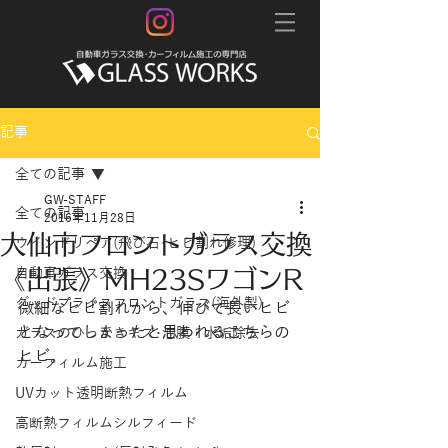
記事
全ての記事
GW-STAFF
全ての記事
2016年11月28日
大仙市フロントガラス交換
ウインドリペア(飛び石･ヒビ割れ修理)
《出張》MH23SワゴンR
自動車ガラス交換
グッドプライスフロントガラス(海外製)
微細なヒビ割れから、伸びて長いヒビ
となってしまったと思われるこちらの
ガラスのひっかきキズ･油膜・水垢除去
ヒビ。
カーフィルム施工
UVカット透明断熱フィルム
高断熱フィルムシルフィード