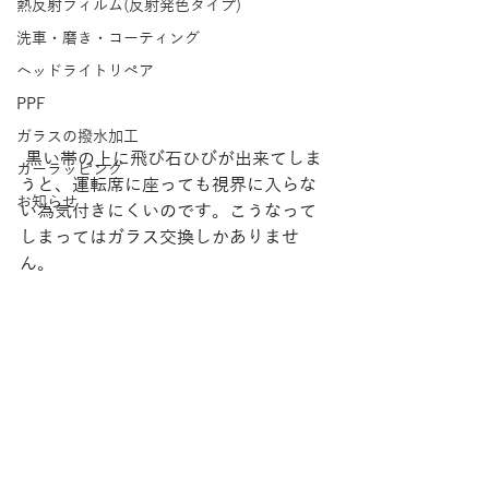
熱反射フィルム(反射発色タイプ)
洗車・磨き・コーティング
ヘッドライトリペア
PPF
ガラスの撥水加工
 黒い帯の上に飛び石ひびが出来てしま
カーラッピング
うと、運転席に座っても視界に入らな
お知らせ
い為気付きにくいのです。こうなって
しまってはガラス交換しかありませ
ん。