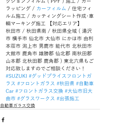
クションフィルム ( PPF ) 施工 / カー
ラッピング / 
カーフィルム
 / 住宅フィ
ルム施工 / カッティングシート作成･車
輛マーキング施工 【対応エリア】
秋田市 / 秋田県南 / 秋田県全域 ( 湯沢
市 横手市 仙北市 大仙市 にかほ市 由利
本荘市 潟上市 男鹿市 能代市 北秋田市 
大館市 鹿角市 雄勝郡 仙北郡 南秋田郡 
山本郡 北秋田郡 鹿角郡 ) 東北六県もご
対応致しますのでご相談ください！
#SUZUKI
#グッドプライスフロントガ
ラス
#フロントガラス
#秋田県
#自動車
Car
#フロントガラス交換
#大仙市旧大
曲市
#グラスワークス
#出張施工
自動車ガラス交換