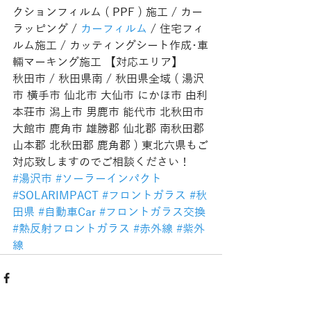
クションフィルム ( PPF ) 施工 / カー
ラッピング / 
カーフィルム
 / 住宅フィ
ルム施工 / カッティングシート作成･車
輛マーキング施工 【対応エリア】
秋田市 / 秋田県南 / 秋田県全域 ( 湯沢
市 横手市 仙北市 大仙市 にかほ市 由利
本荘市 潟上市 男鹿市 能代市 北秋田市 
大館市 鹿角市 雄勝郡 仙北郡 南秋田郡 
山本郡 北秋田郡 鹿角郡 ) 東北六県もご
対応致しますのでご相談ください！
#湯沢市
#ソーラーインパクト
#SOLARIMPACT
#フロントガラス
#秋
田県
#自動車Car
#フロントガラス交換
#熱反射フロントガラス
#赤外線
#紫外
線