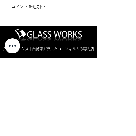
コメントを追加…
新車ジムニーノマド カ
ヴェゼルフロン
ーフィルム施工🚗
交換（純正品）
グラスワークス｜自動車ガラスとカーフィルムの専門店
〒013-0102
秋田県横手市平鹿町醍醐四ッ屋3-1
MAP ＞
お電話でのお問い合わせ
0182-23-7320
open 8:30 - close 18:00
( 平日 )
open 8:30 - close 11:00
( 土曜日)
定休日：日曜・祝日