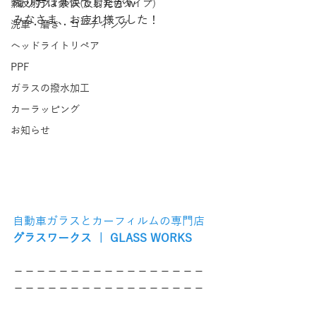
降り方は豪快でしたがｗ
熱反射フィルム(反射発色タイプ)
みなさま、お疲れ様でした！
洗車・磨き・コーティング
ヘッドライトリペア
PPF
ガラスの撥水加工
カーラッピング
お知らせ
自動車ガラスとカーフィルムの専門店
グラスワークス ｜ GLASS WORKS
−−−−−−−−−−−−−−−−−
−−−−−−−−−−−−−−−−−