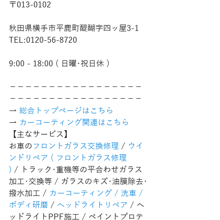
〒013-0102
秋田県横手市平鹿町醍醐字四ッ屋3-1
TEL:0120-56-8720
9:00 - 18:00 ( 日曜･祝日休 )
−−−−−−−−−−−−−−−−−
−−−−−−−−−−−−−−−−−
→ 
総合トップページはこちら 
→ 
カーコーティング関連はこちら
【主なサービス】
お車の
フロントガラス交換修理
 / 
ウイ
ンドリペア ( フロントガラス修理 
)
 / トラック･重機等の平合わせガラス
加工･交換等 / ガラスのキズ･油膜除去･
撥水加工 / 
カーコーティング / 洗車 / 
ボディ研磨
 / 
ヘッドライトリペア
 / ヘ
ッドライトPPF施工 / ペイントプロテ