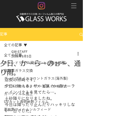
記事
全ての記事
GW-STAFF
全ての記事
2015年9月5日
夕日、かーらーのぉ～、通
ウインドリペア(飛び石･ヒビ割れ修理)
り雨。
自動車ガラス交換
グッドプライスフロントガラス(海外製)
店長の柿﨑です。
夕日に映える、サービスカーのソーラ
ガラスのひっかきキズ･油膜・水垢除去
ーインパクトを見てたら…。
カーフィルム施工
土砂降りになりましたね。
UVカット透明断熱フィルム
今日は降ったり止んだりハッキリしな
高断熱フィルムシルフィード
い一日でした。