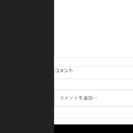
コメント
コメントを追加…
ハイエースコートテクト＆ピ
ュアガラス施工🚗