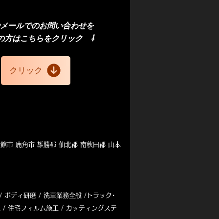
ルム）
やメール
での
お問い合わせを
の方
はこちら
​をクリック
⇩
クリック
大館市 鹿角市 雄勝郡 仙北郡 南秋田郡 山本
/
ボディ研磨 / 洗車業務全般
/
トラック･
 / 住宅フィルム施工 / カッティングステ