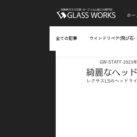
ホー
全ての記事
ウインドリペア(飛び石･
GW-STAFF
2023
ガラスのひっかきキズ･油膜・水垢
綺麗なヘッド
レクサスLSのヘッドラ
熱反射フィルム(反射発色タイプ)
カーラッピング
お知らせ