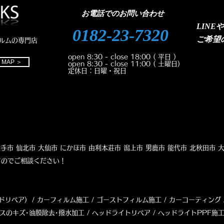
＋ヘッドライトリペア🚗
フィ
お電話でのお問い合わせ
LINE
0182-23-7320
ご
希望
ルムの専門店
open 8:30 - close 18:00
( 平日 )
MAP ＞
open 8:30 - close 11:00
( 土曜日)
定休日：日曜・祝日
市 横手市 仙北市 大仙市 にかほ市 由利本荘市 潟上市 男鹿市 能代市 北秋田市 
ますのでご相談ください！
ドリペア) / カーフィルム施工 / ゴーストフィルム施工 / カーコーティング 
ラスのキズ･油膜除去･撥水加工 /
ヘッドライトリペア
/ ヘッドライトPPF施工