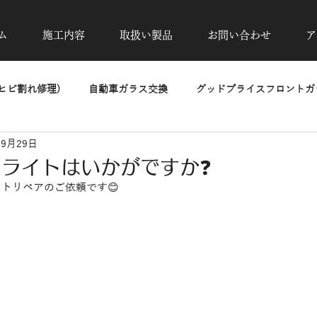
ム
施工内容
取扱い製品
お問い合わせ
ア
ヒビ割れ修理)
自動車ガラス交換
グッドプライスフロントガラ
年9月29日
除去
カーフィルム施工
UVカット透明断熱フィルム
高
ライトはいかがですか❓
イトリペアのご依頼です😊
洗車・磨き・コーティング
ヘッドライトリペア
PPF