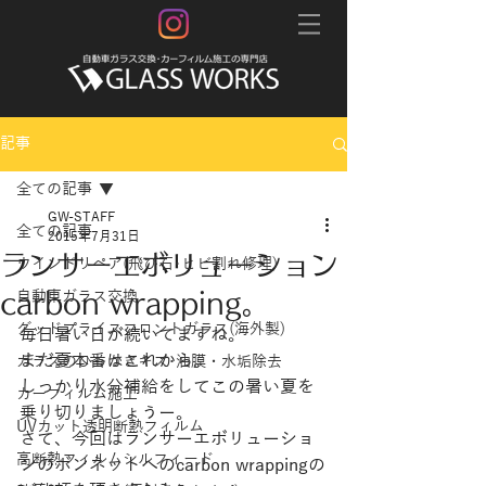
記事
全ての記事
GW-STAFF
全ての記事
2015年7月31日
ランサーエボリューション
ウインドリペア(飛び石･ヒビ割れ修理)
carbon wrapping。
自動車ガラス交換
グッドプライスフロントガラス(海外製)
毎日暑い日が続いてますね。
まだ夏本番はこれから。
ガラスのひっかきキズ･油膜・水垢除去
しっかり水分補給をしてこの暑い夏を
カーフィルム施工
乗り切りましょうー。
UVカット透明断熱フィルム
さて、今回はランサーエボリューショ
高断熱フィルムシルフィード
ンのボンネットへのcarbon wrappingの