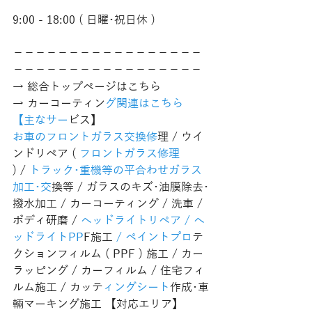
9:00 - 18:00 ( 日曜･祝日休 )
−−−−−−−−−−−−−−−−−
−−−−−−−−−−−−−−−−−
→ 総合トップページはこちら 
→ カーコーティン
グ関連はこちら
【主なサー
ビス】
お車のフロントガラス交換修
理 / ウイ
ンドリペア (
 フロントガラス修理 
) /
 トラック･重機等の平合わせガラス
加工･交
換等 / ガラスのキズ･油膜除去･
撥水加工 / カーコーティング / 洗車 / 
ボディ研磨 /
 ヘッドライトリペア / ヘ
ッドライトPP
F施工
 / ペイントプロ
テ
クションフィルム ( PPF ) 施工 / カー
ラッピング / カーフィルム / 住宅フィ
ルム施工 / カッテ
ィングシート
作成･車
輛マーキング施工 【対応エリア】