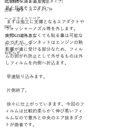
ご依頼を頂きました。
熱反射フィルム(反射発色タイプ)
見た目速そうですね～。
洗車・磨き・コーティング
ヘッドライトリペア
 まずは施工に支障となるエアダクトや
PPF
ウォッシャーノズル等を外します。
実際には外さなくても貼る事は可能な
ガラスの撥水加工
のですが、ボンネットはエンジンの熱
カーラッピング
影響が直に受ける部分なため、フィル
お知らせ
ムの剥がれ防止として外せるものは外
しフィルムを内側へ折込ます。
 早速貼り込みます。
 片側終了。
 徐々に仕上がっていきます。今回のフ
ィルムは比較的柔らかく伸び易いフィ
ルムなので意外と中央のエア抜きダク
トが曲者です。