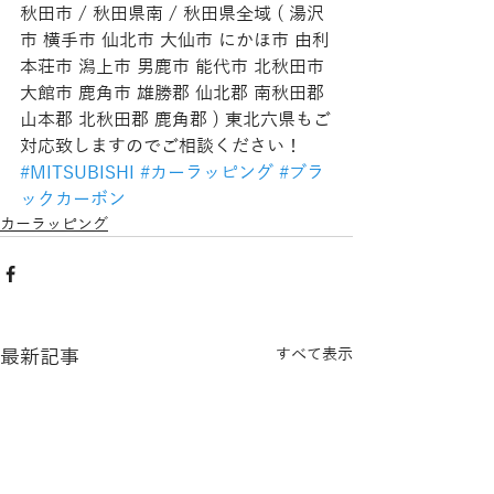
秋田市 / 秋田県南 / 秋田県全域 ( 湯沢
市 横手市 仙北市 大仙市 にかほ市 由利
本荘市 潟上市 男鹿市 能代市 北秋田市 
大館市 鹿角市 雄勝郡 仙北郡 南秋田郡 
山本郡 北秋田郡 鹿角郡 ) 東北六県もご
対応致しますのでご相談ください！
#MITSUBISHI
#カーラッピング
#ブラ
ックカーボン
カーラッピング
最新記事
すべて表示