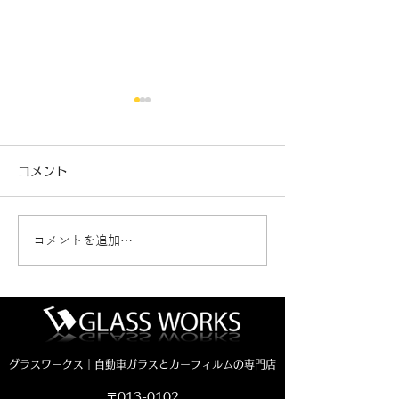
コメント
コメントを追加…
新車ジムニーノマド カ
クラウンエステ
ーフィルム施工🚗
断熱フィルム施工
グラスワークス｜自動車ガラスとカーフィルムの専門店
〒013-0102