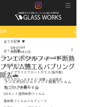
記事
全ての記事
GW-STAFF
全ての記事
2023年9月12日
ランエボシルフィード断熱
ウインドリペア(飛び石･ヒビ割れ修理)
フィルム施工＆バブリング
自動車ガラス交換
グッドプライスフロントガラス(海外製)
除去🚗
ガラスのひっかきキズ･油膜・水垢除去
ランエボ5のシルフィード断熱フィルム
カーフィルム施工
施工のご依頼です😃
UVカット透明断熱フィルム
高断熱フィルムシルフィード