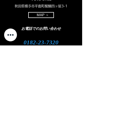
秋田県横手市平鹿町醍醐四ッ屋3-1
MAP ＞
お電話でのお問い合わせ
0182-23-7320
open 8:30 - close 18:00
( 平日 )
open 8:30 - close 11:00
( 土曜日)
定休日：日曜・祝日
LINEやメール
での
お問い合わせをご
希望の
方
はこちら
​をクリック
⇩
クリック