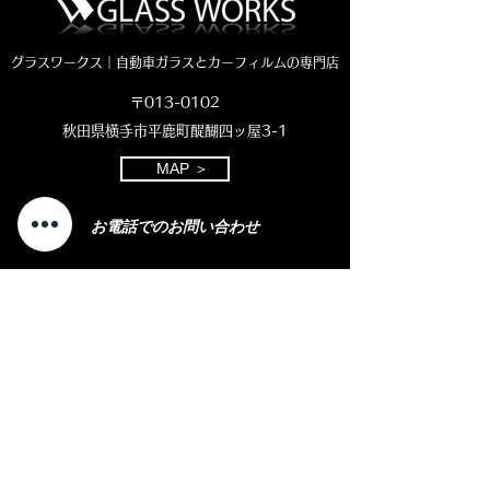
グラスワークス｜自動車ガラスとカーフィルムの専門店
〒013-0102
秋田県横手市平鹿町醍醐四ッ屋3-1
MAP ＞
お電話でのお問い合わせ
0182-23-7320
open 8:30 - close 18:00
( 平日 )
open 8:30 - close 11:00
( 土曜日)
定休日：日曜・祝日
LINEやメール
での
お問い合わせをご
希望の
方
はこちら
​をクリック
⇩