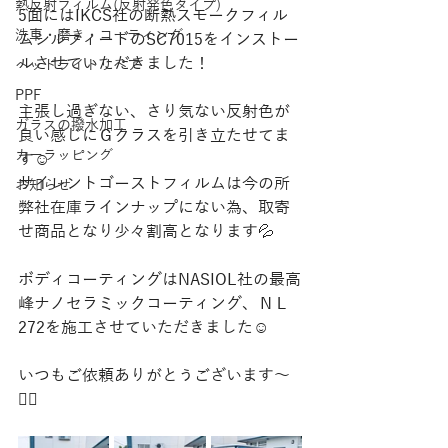
熱反射フィルム(反射発色タイプ)
5面にはIKCS社の断熱スモークフィル
洗車・磨き・コーティング
ムシルフィードのSC7015をインストー
ルさせていただきました！
ヘッドライトリペア
PPF
主張し過ぎない、さり気ない反射色が
ガラスの撥水加工
良い感じにＧクラスを引き立たせてま
カーラッピング
す☺️
サイレントゴーストフィルムは今の所
お知らせ
弊社在庫ラインナップにない為、取寄
せ商品となり少々割高となります💦
ボディコーティングはNASIOL社の最高
峰ナノセラミックコーティング、ＮＬ
272を施工させていただきました☺️
いつもご依頼ありがとうございます〜
🙇‍♂️