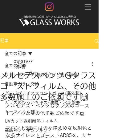
記事
全ての記事
GW-STAFF
全ての記事
6月4日
メルセデスベンツＧクラス
ウインドリペア(飛び石･ヒビ割れ修理)
ゴーストフィルム、その他
自動車ガラス交換
グッドプライスフロントガラス(海外製)
多数施工のご依頼です🙌
ガラスのひっかきキズ･油膜・水垢除去
メルセデス・ベンツＧクラスのゴース
カーフィルム施工
トフィルムその他多数ご依頼です🙌
UVカット透明断熱フィルム
フロント3面には少々控えめな反射色と
高断熱フィルムシルフィード
なるサイレントゴーストAR85を、リヤ