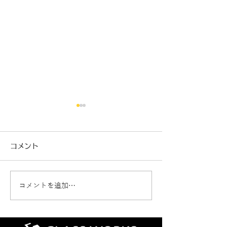
コメント
コメントを追加…
新車ジムニーノマド カ
クラウンエステ
ーフィルム施工🚗
断熱フィルム施工