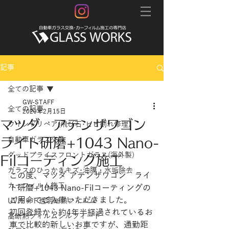
記事
全ての記事
GW-STAFF
全ての記事
2020年2月15日
マツダ アテンザワゴン
ウインドリペア(飛び石･ヒビ割れ修理)
ライト研磨+1043 Nano-
自動車ガラス交換
グッドプライスフロントガラス(海外製)
Filコーティング施工
ガラスのひっかきキズ･油膜・水垢除去
この度、マツダ アテンザワゴン　ライ
カーフィルム施工
ト研磨+1043 Nano-Filコーティングの
ご用命でご入庫いただきました。 
UVカット透明断熱フィルム
初回登録から約4年半経過されているお
高断熱フィルムシルフィード
車で比較的新しいお車ですが、通勤距