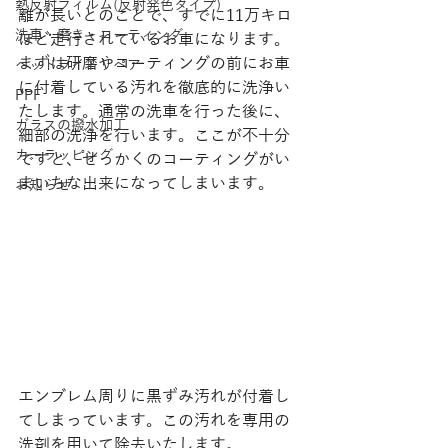
熱反射フィルム(反射発色タイプ)
離が長いとのことで、すでに11万キロ
洗車・磨き・コーティング
ほど走行されているお車になります。 
まずは研磨やコーティングの前にお車
ヘッドライトリペア
に付着している汚れを徹底的に洗浄い
PPF
たします。通常の洗車を行った後に、
ガラスの撥水加工
細部の洗浄を行います。ここが不十分
カーラッピング
ですと、せっかくのコーティングがい
まいちな出来になってしまいます。 
お知らせ
エンブレム周りに黒ずみ汚れが付着し
てしまっています。この汚れを専用の
洗剤を用いて除去いたします。 