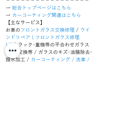
−−−−−−−−−−−−−−−−−
→ 
総合トップページはこちら 
→ 
カーコーティング関連はこちら
【主なサービス】
お車の
フロントガラス交換修理
 / 
ウイ
ンドリペア ( フロントガラス修理 
)
 / トラック･重機等の平合わせガラス
加工･交換等 / ガラスのキズ･油膜除去･
撥水加工 / 
カーコーティング / 洗車 / 
ボディ研磨
 / 
ヘッドライトリペア
 / ヘ
ッドライトPPF施工 / ペイントプロテ
クションフィルム ( PPF ) 施工 / カー
ラッピング / 
カーフィルム
 / 住宅フィ
ルム施工 / カッティングシート作成･車
輛マーキング施工 【対応エリア】
秋田市 / 秋田県南 / 秋田県全域 ( 湯沢
市 横手市 仙北市 大仙市 にかほ市 由利
本荘市 潟上市 男鹿市 能代市 北秋田市 
大館市 鹿角市 雄勝郡 仙北郡 南秋田郡 