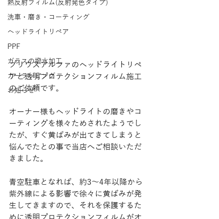
熱反射フィルム(反射発色タイプ)
洗車・磨き・コーティング
ヘッドライトリペア
PPF
ガラスの撥水加工
プリウスアルファのヘッドライトリペ
カーラッピング
アと透明プロテクションフィルム施工
のご依頼です。
お知らせ
オーナー様もヘッドライトの磨きやコ
ーティングを様々ためされたようでし
たが、すぐ黄ばみが出てきてしまうと
悩んでたとの事で当店へご相談いただ
きました。
青空駐車となれば、約3〜4年以降から
紫外線による影響で徐々に黄ばみが発
生してきますので、それを保護するた
めに透明プロテクションフィルムがオ