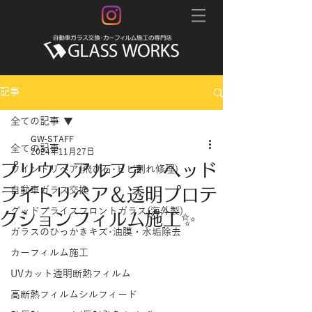
記事
全ての記事
GW-STAFF
全ての記事
2024年11月27日
プリウスアルファ ヘッド
ウインドリペア(飛び石･ヒビ割れ修理)
ライトリペア＆透明プロテ
自動車ガラス交換
グッドプライスフロントガラス(海外製)
クションフィルム施工✨
ガラスのひっかきキズ･油膜・水垢除去
カーフィルム施工
UVカット透明断熱フィルム
高断熱フィルムシルフィード