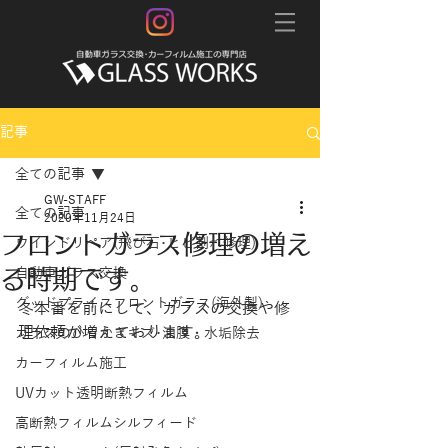
記事
全ての記事
GW-STAFF
全ての記事
2020年11月24日
フロントガラス修理の増え
ウインドリペア(飛び石･ヒビ割れ修理)
る時期です。
自動車ガラス交換
グッドプライスフロントガラス(海外製)
冬本番を前にして、ガラスの交換や修
理依頼が増えております。
ガラスのひっかきキズ･油膜・水垢除去
カーフィルム施工
UVカット透明断熱フィルム
高断熱フィルムシルフィード