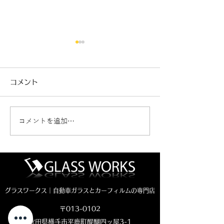
コメント
コメントを追加…
ハーフムーン飛び石修理
ハイエース熱反
（危険度レベル2）
コートテクトの
依頼です。
グラスワークス｜自動車ガラスとカーフィルムの専門店
〒013-0102
秋田県横手市平鹿町醍醐四ッ屋3-1