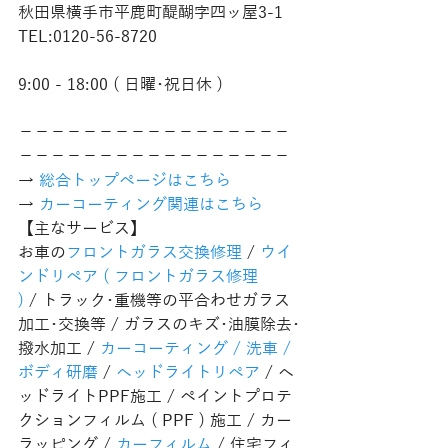
秋田県横手市平鹿町醍醐字四ッ屋3-1
TEL:0120-56-8720
9:00 - 18:00 ( 日曜･祝日休 )
−−−−−−−−−−−−−−−−−
−−−−−−−−−−−−−−−−−
→ 
総合トップページはこちら 
→ 
カーコーティング関連はこちら
【主なサービス】
お車の
フロントガラス交換修理
 / 
ウイ
ンドリペア ( フロントガラス修理 
)
 / トラック･重機等の平合わせガラス
加工･交換等 / ガラスのキズ･油膜除去･
撥水加工 / 
カーコーティング / 洗車 / 
ボディ研磨
 / 
ヘッドライトリペア
 / ヘ
ッドライトPPF施工 / ペイントプロテ
クションフィルム ( PPF ) 施工 / カー
ラッピング / 
カーフィルム
 / 住宅フィ