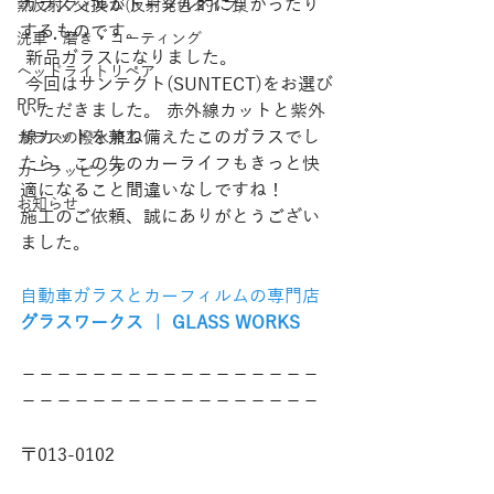
ガラス交換がトータル的に良かったり
熱反射フィルム(反射発色タイプ)
するものです。
洗車・磨き・コーティング
 新品ガラスになりました。
ヘッドライトリペア
 今回はサンテクト(SUNTECT)をお選び
PPF
いただきました。 赤外線カットと紫外
線カットを兼ね備えたこのガラスでし
ガラスの撥水加工
たら、この先のカーライフもきっと快
カーラッピング
適になること間違いなしですね！ 
お知らせ
施工のご依頼、誠にありがとうござい
ました。
自動車ガラスとカーフィルムの専門店
グラスワークス ｜ GLASS WORKS
−−−−−−−−−−−−−−−−−
−−−−−−−−−−−−−−−−−
〒013-0102