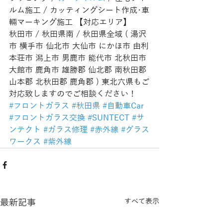
ルム施工 / カッティングシート作成･車
輛マーキング施工 【対応エリア】
秋田市 / 秋田県南 / 秋田県全域 ( 湯沢
市 横手市 仙北市 大仙市 にかほ市 由利
本荘市 潟上市 男鹿市 能代市 北秋田市 
大館市 鹿角市 雄勝郡 仙北郡 南秋田郡 
山本郡 北秋田郡 鹿角郡 ) 東北六県もご
対応致しますのでご相談ください！
#フロントガラス
#秋田県
#自動車Car
#フロントガラス交換
#SUNTECT
#サ
ンテクト
#ガラス修理
#赤外線
#グラス
ワークス
#紫外線
最新記事
すべて表示