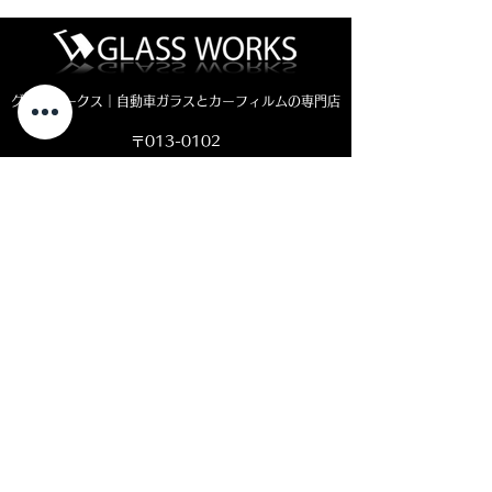
グラスワークス｜自動車ガラスとカーフィルムの専門店
〒013-0102
秋田県横手市平鹿町醍醐四ッ屋3-1
MAP ＞
お電話でのお問い合わせ
0182-23-7320
open 8:30 - close 18:00
( 平日 )
open 8:30 - close 11:00
( 土曜日)
定休日：日曜・祝日
LINEやメール
での
お問い合わせをご
希望の