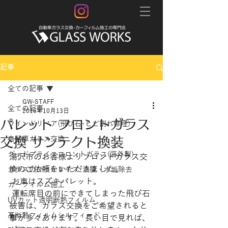
記事
全ての記事
GW-STAFF
全ての記事
2016年10月13日
パレット フロントガラス
ウインドリペア(飛び石･ヒビ割れ修理)
交換 サンテクト換装
自動車ガラス交換
グッドプライスフロントガラス(海外製)
湯沢市のお客様よりフロントガラス交
換のご依頼をいただきました。
ガラスのひっかきキズ･油膜・水垢除去
 お車はスズキパレット。 
カーフィルム施工
 運転席目の前にできてしまった飛び石
UVカット透明断熱フィルム
被害は、ガラス交換をご希望されると
高断熱フィルムシルフィード
事が多々あります。 長い目で見れば、