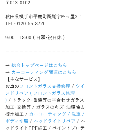
〒013-0102
秋田県横手市平鹿町醍醐字四ッ屋3-1
TEL:0120-56-8720
9:00 - 18:00 ( 日曜･祝日休 )
−−−−−−−−−−−−−−−−−
−−−−−−−−−−−−−−−−−
→ 
総合トップページはこちら 
→ 
カーコーティング関連はこちら
【主なサービス】
お車の
フロントガラス交換修理
 / 
ウイ
ンドリペア ( フロントガラス修理 
)
 / トラック･重機等の平合わせガラス
加工･交換等 / ガラスのキズ･油膜除去･
撥水加工 / 
カーコーティング / 洗車 / 
ボディ研磨
 / 
ヘッドライトリペア
 / ヘ
ッドライトPPF施工 / ペイントプロテ