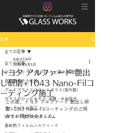
記事
全ての記事
GW-STAFF
全ての記事
2020年6月5日
トヨタ アルファード 艶出
ウインドリペア(飛び石･ヒビ割れ修理)
し研磨+1043 Nano-Filコ
自動車ガラス交換
グッドプライスフロントガラス(海外製)
ーティング施工
ガラスのひっかきキズ･油膜・水垢除去
この度、トヨタ アルファード 艶出し研
カーフィルム施工
磨+1043 Nano-Filコーティングのご用
命でお預かりしました。 
UVカット透明断熱フィルム
高断熱フィルムシルフィード