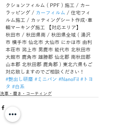
クションフィルム ( PPF ) 施工 / カー
ラッピング / 
カーフィルム
 / 住宅フィ
ルム施工 / カッティングシート作成･車
輛マーキング施工 【対応エリア】
秋田市 / 秋田県南 / 秋田県全域 ( 湯沢
市 横手市 仙北市 大仙市 にかほ市 由利
本荘市 潟上市 男鹿市 能代市 北秋田市 
大館市 鹿角市 雄勝郡 仙北郡 南秋田郡 
山本郡 北秋田郡 鹿角郡 ) 東北六県もご
対応致しますのでご相談ください！
#艶出し研磨
#ミニバン
#NanoFil
#トヨ
タ
#白系
洗車・磨き・コーティング
最新記事
すべて表示