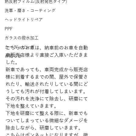
熱反射フィルム(反射発色タイプ)
洗車・磨き・コーティング
ヘッドライトリペア
PPF
ガラスの撥水加工
カーラッピング
こちらのお車は、納車前のお車を自動
車販売店様より直接ご入庫いただきま
お知らせ
した。 
新車であっても、車両完成から販売店
様に到着するまでの間、屋外で保管さ
れたり、輸送されたりしている間にど
うしても汚れが付着してしまいます。 
その汚れを洗浄にて除去し、研磨にて
下地を整えていきます。 
下地を研磨にて整える際に、新車でも
ついてしまっている微細なダメージを
除去しながら、研磨していきます。 
こちらはボンネットになりますが、微