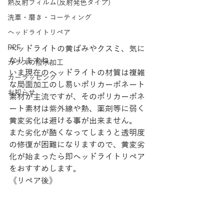
熱反射フィルム(反射発色タイプ)
洗車・磨き・コーティング
ヘッドライトリペア
PPF
ヘッドライトの黄ばみやクスミ、気に
なりますね。
ガラスの撥水加工
いま現在のヘッドライトの材質は複雑
カーラッピング
な局面加工のし易いポリカーボネート
お知らせ
素材が主流ですが、そのポリカーボネ
ート素材は紫外線や熱、薬剤等に弱く
黄変劣化は避ける事が出来ません。
また劣化が酷くなってしまうと透明度
の修復が困難になりますので、黄変劣
化が始まったら即ヘッドライトリペア
をおすすめします。
《リペア後》