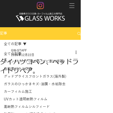
記事
全ての記事
GW-STAFF
全ての記事
2016年12月22日
ダイハツコペン、ヘッドラ
ウインドリペア(飛び石･ヒビ割れ修理)
イトリペア。
自動車ガラス交換
グッドプライスフロントガラス(海外製)
ガラスのひっかきキズ･油膜・水垢除去
カーフィルム施工
UVカット透明断熱フィルム
高断熱フィルムシルフィード