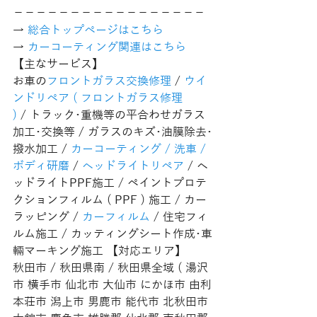
−−−−−−−−−−−−−−−−−
→ 
総合トップページはこちら 
→ 
カーコーティング関連はこちら
【主なサービス】
お車の
フロントガラス交換修理
 / 
ウイ
ンドリペア ( フロントガラス修理 
)
 / トラック･重機等の平合わせガラス
加工･交換等 / ガラスのキズ･油膜除去･
撥水加工 / 
カーコーティング / 洗車 / 
ボディ研磨
 / 
ヘッドライトリペア
 / ヘ
ッドライトPPF施工 / ペイントプロテ
クションフィルム ( PPF ) 施工 / カー
ラッピング / 
カーフィルム
 / 住宅フィ
ルム施工 / カッティングシート作成･車
輛マーキング施工 【対応エリア】
秋田市 / 秋田県南 / 秋田県全域 ( 湯沢
市 横手市 仙北市 大仙市 にかほ市 由利
本荘市 潟上市 男鹿市 能代市 北秋田市 