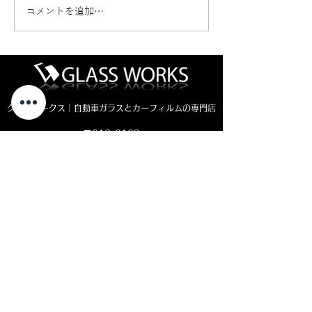
コメントを追加…
新車ジムニーノマド カ
クラウンエステ
ーフィルム施工🚗
断熱フィルム施工
グラスワークス｜自動車ガラスとカーフィルムの専門店
〒013-0102
秋田県横手市平鹿町醍醐四ッ屋3-1
MAP ＞
お電話でのお問い合わせ
0182-23-7320
open 8:30 - close 18:00
( 平日 )
open 8:30 - close 11:00
( 土曜日)
定休日：日曜・祝日