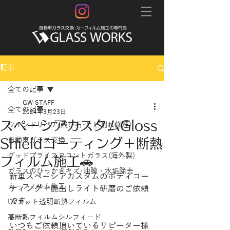
記事
全ての記事
GW-STAFF
全ての記事
2024年3月23日
スペーシアカスタムGloss
ウインドリペア(飛び石･ヒビ割れ修理)
Shieldコーティング＋断熱
自動車ガラス交換
グッドプライスフロントガラス(海外製)
フィルム施工🚗
ガラスのひっかきキズ･油膜・水垢除去
新車スペーシアカスタムのボディコー
カーフィルム施工
ティング＋艶出しライト研磨のご依頼
です。
UVカット透明断熱フィルム
高断熱フィルムシルフィード
いつもご依頼頂いているリピーター様